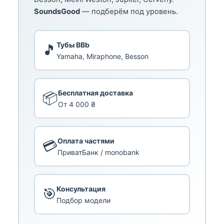
SoundsGood
— подберём под уровень.
Тубы BBb
🎵
Yamaha, Miraphone, Besson
Бесплатная доставка
📦
От 4 000 ₴
Оплата частями
💳
ПриватБанк / monobank
Консультация
🎯
Подбор модели