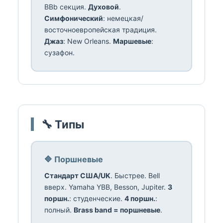
BBb секция.
Духовой
.
Симфонический
: немецкая/
восточноевропейская традиция.
Джаз
: New Orleans.
Маршевые
:
сузафон.
🔧 Типы
🔷 Поршневые
Стандарт США/UK
. Быстрее. Bell
вверх. Yamaha YBB, Besson, Jupiter.
3
поршн.
: студенческие.
4 поршн.
:
полный.
Brass band = поршневые
.