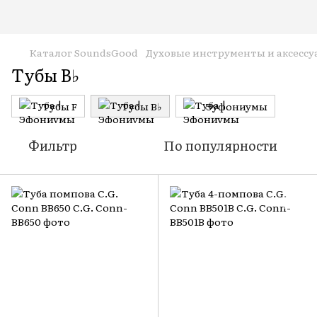
Каталог SoundsGood
Духовые инструменты и аксессу
Тубы B♭
Тубы F
Тубы B♭
Эуфониумы
Фильтр
По популярности