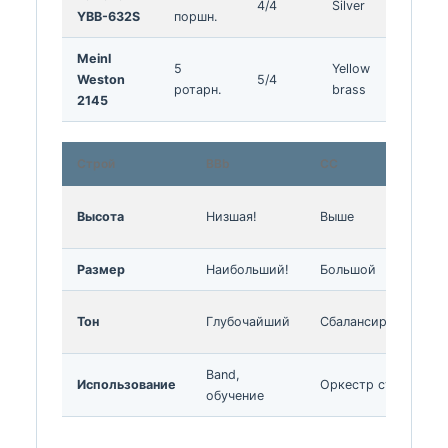
4/4
Silver
Про
YBB-632S
поршн.
Meinl
5
Yellow
Weston
5/4
Про!
ротарн.
brass
2145
Строй
BBb
CC
Высота
Низшая!
Выше
Размер
Наибольший!
Большой
Тон
Глубочайший
Сбалансирован.
Band,
Использование
Оркестр стд
обучение