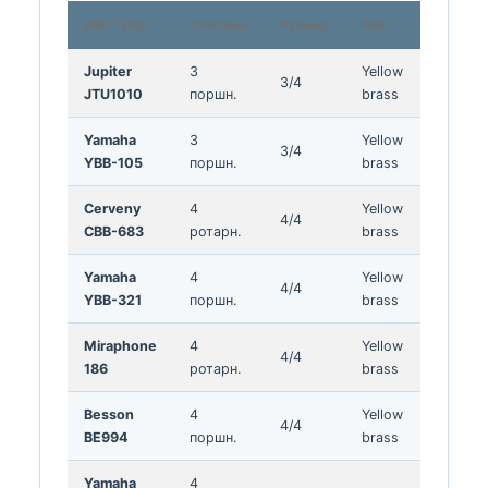
BBb Туба
Клапаны
Размер
Bell
Уровен
Jupiter
3
Yellow
3/4
Студенч
JTU1010
поршн.
brass
Yamaha
3
Yellow
3/4
Студенч
YBB-105
поршн.
brass
Cerveny
4
Yellow
4/4
Студ./ин
CBB-683
ротарн.
brass
Yamaha
4
Yellow
4/4
Интерм
YBB-321
поршн.
brass
Miraphone
4
Yellow
4/4
Инт./пр
186
ротарн.
brass
Besson
4
Yellow
4/4
Про!
BE994
поршн.
brass
Yamaha
4