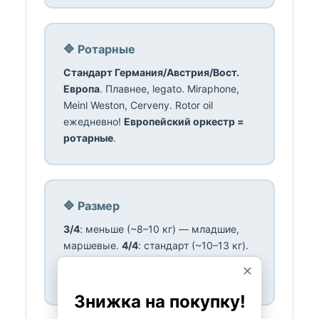
🔷 Ротарные
Стандарт Германия/Австрия/Вост.
Европа
. Плавнее, legato. Miraphone,
Meinl Weston, Cerveny. Rotor oil
ежедневно!
Европейский оркестр =
ротарные
.
🔷 Размер
3/4
: меньше (~8–10 кг) — младшие,
маршевые.
4/4
: стандарт (~10–13 кг).
5/4
: большой (~13–15 кг) — оркестр.
Начало 3/4 или 4/4
.