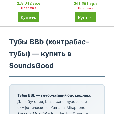
218 042 грн
261 661 грн
Под заказ
Под заказ
Купить
Купить
Тубы BBb (контрабас-
тубы) — купить в
SoundsGood
Тубы BBb
—
глубочайший бас медных
.
Для обучения, brass band, духового и
симфонического. Yamaha, Miraphone,
Besson, Meinl Weston, Jupiter, Cerveny.