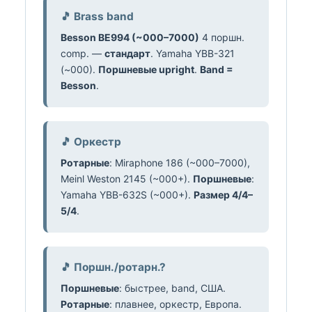
🎵 Brass band
Besson BE994 (~000–7000)
4 поршн.
comp. —
стандарт
. Yamaha YBB-321
(~000).
Поршневые upright
.
Band =
Besson
.
🎵 Оркестр
Ротарные
: Miraphone 186 (~000–7000),
Meinl Weston 2145 (~000+).
Поршневые
:
Yamaha YBB-632S (~000+).
Размер 4/4–
5/4
.
🎵 Поршн./ротарн.?
Поршневые
: быстрее, band, США.
Ротарные
: плавнее, оркестр, Европа.