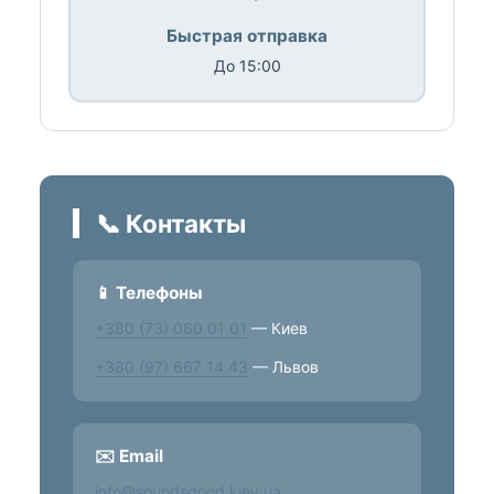
Быстрая отправка
До 15:00
📞 Контакты
📱 Телефоны
+380 (73) 060 01 01
— Киев
+380 (97) 667 14 43
— Львов
✉️ Email
info@soundsgood.kiev.ua