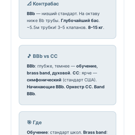
📐 Контрабас
BBb
— низший стандарт. На октаву
ниже Bb трубы.
Глубочайший бас
.
~5.5м трубки! 3–5 клапанов.
8–15 кг
.
🎵 BBb vs CC
BBb
: глубже, темнее —
обучение,
brass band, духовой
.
CC
: ярче —
симфонический
(стандарт США).
Начинающие BBb. Оркестр CC. Band
BBb
.
🎯 Где
Обучение
: стандарт школ.
Brass band
: