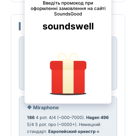
🏭 Бренды
🔷 Yamaha
YBB-105
3 поршн. 3/4 (~000).
YBB-
201
4 поршн. (~000).
YBB-321
4/4
интерм. (~000).
YBB-632S
про
(~000+).
Студент #1 = Yamaha
.
🔷 Miraphone
186
4 рот. 4/4 (~000–7000).
Hagen 496
5/4 5 рот. про (~0000+). Немецкий
стандарт.
Европейский оркестр =