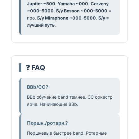
Jupiter ~500
.
Yamaha ~000
.
Cerveny
~000–5000
.
Б/у Besson ~000–5000
=
про.
Б/у Miraphone ~000–5000
.
Б/у =
лучший путь
.
❓ FAQ
BBb/CC?
BBb обучение band темнее. CC оркестр
ярче. Начинающие BBb.
Поршн./ротарн.?
Поршневые быстрее band. Ротарные