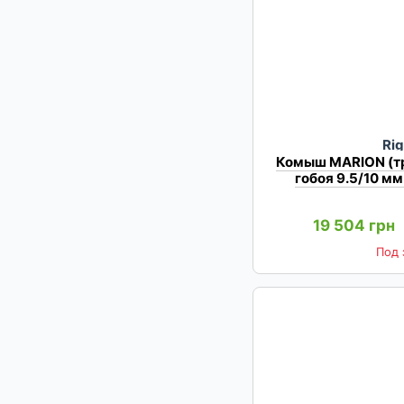
Rig
Комыш MARION (тр
гобоя 9.5/10 мм 
19 504 грн
Под 