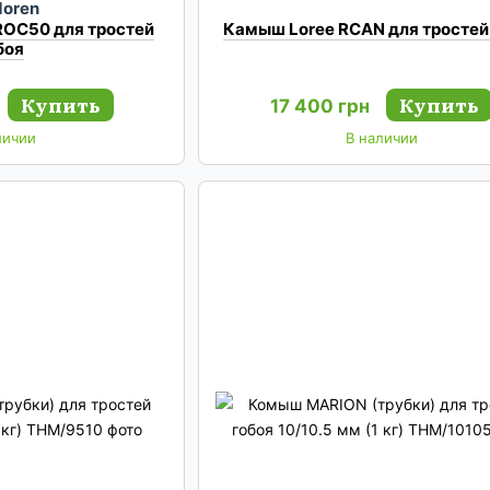
doren
ROC50 для тростей
Камыш Loree RCAN для тростей
боя
Купить
Купить
17 400 грн
личии
В наличии