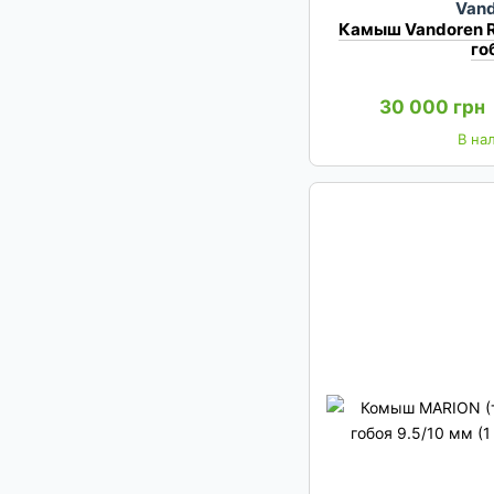
Van
Камыш Vandoren 
го
30 000 грн
В на