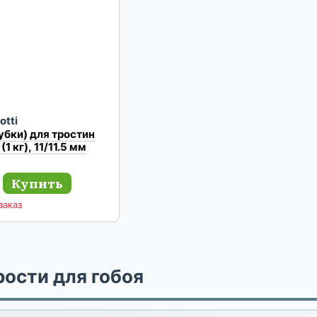
otti
рубки) для тростин
(1 кг), 11/11.5 мм
Купить
заказ
ости для гобоя