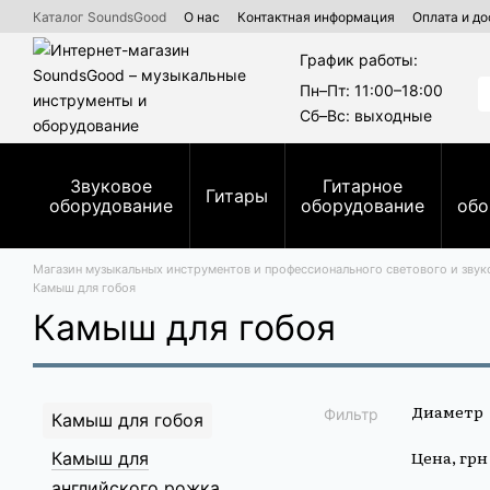
Перейти к основному контенту
Каталог SoundsGood
О нас
Контактная информация
Оплата и до
Коммерческие и государственные тендеры Prozorro
Ремонт духо
График работы:
Пн–Пт: 11:00–18:00
Сб–Вс: выходные
Звуковое
Гитарное
Гитары
оборудование
оборудование
обо
Магазин музыкальных инструментов и профессионального светового и зву
Камыш для гобоя
Камыш для гобоя
Диаметр
Фильтр
Камыш для гобоя
Цена, грн
Камыш для
английского рожка