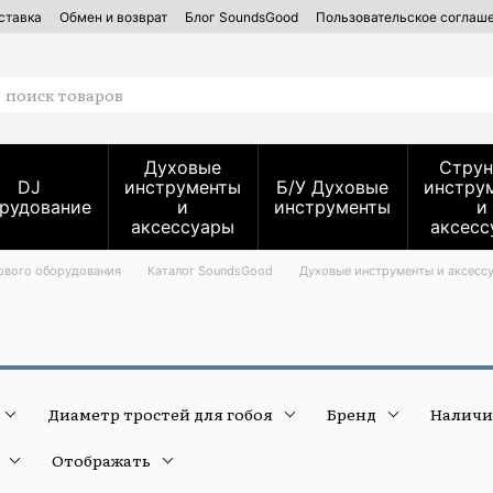
ставка
Обмен и возврат
Блог SoundsGood
Пользовательское соглаш
вых инструментов — SoundsGood Services
Духовые
Струн
DJ
инструменты
Б/У Духовые
инстру
рудование
и
инструменты
и
аксессуары
аксесс
кового оборудования
Каталог SoundsGood
Духовые инструменты и аксесс
Диаметр тростей для гобоя
Бренд
Наличи
Отображать