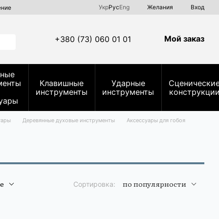
Укр
Рус
Eng
Желания
Вход
ение
Мой заказ
+380 (73) 060 01 01
ные
менты
Клавишные
Ударные
Сценически
инструменты
инструменты
конструкци
уары
уары
Деревянные духовые инструменты
Аксессуары для гобоя
е
по популярности
Сортировка: