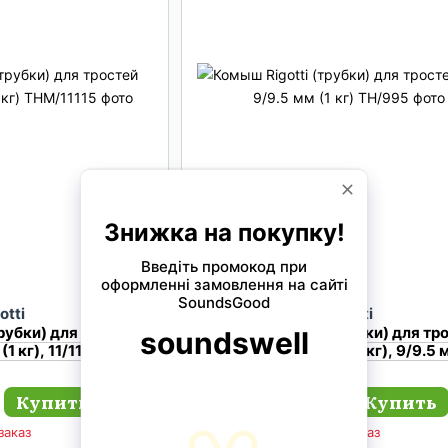
otti
Rigotti
убки) для тростей
Комыш Rigotti (трубки) для тр
(1 кг), 11/11.5 мм
гобоя 9/9.5 мм (1 кг), 9/9.5
Купить
Купить
18 497 грн
заказ
Под заказ