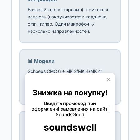
Базовый корпус (преамп) + сменный
капсюль (накручивается): кардиоид,
omni, гипер. Один микрофон →
несколько направленностей.
📊 Модели
Schoeps CMC 6 + MK 2/MK 4/MK 41
(высший класс). AKG C480 B + CK
61/62/63. Neumann KM D (цифровой).
Октава МК-012 (бюджет).
🎯 Для кого
Студии с разными задачами:
оверхеды (кардиоид), хор (omni), spot