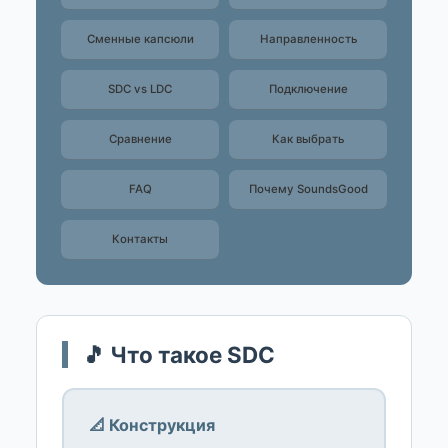
Сменные капсюли
Направленность
SDC vs LDC
Подключение
Сравнение
Как выбрать
FAQ
Почему SoundsGood
Контакты
🎵 Что такое SDC
📐 Конструкция