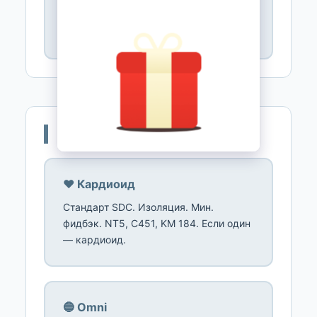
(гипер). Классический запись.
Дороже, но гибче.
📐 Направленность
❤️ Кардиоид
Стандарт SDC. Изоляция. Мин.
фидбэк. NT5, C451, KM 184. Если один
— кардиоид.
🔵 Omni