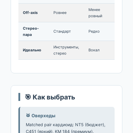
Менее
Off-axis
Ровнее
ровный
Стерео-
Стандарт
Редко
пара
Инструменты,
Идеально
Вокал
стерео
🎯 Как выбрать
🥁 Оверхеды
Matched pair кардиоид: NT5 (бюджет),
C451 (яркий), KM 184 (премиум).