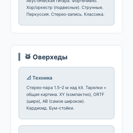
Акустическая гитара. Фортепиано.
Хор/оркестр (подвесные). Струнные.
Перкуссия. Стерео-запись. Классика.
🥁 Оверхеды
📐 Техника
Стерео-пара 1.5–2 м над kit. Тарелки +
общая картина. XY (компактно), ORTF
(шире), AB (самое широкое).
Кардиоид. Бум-стойки.