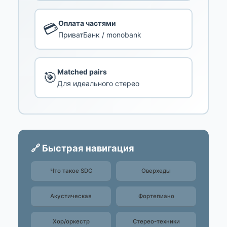
Оплата частями
💳
ПриватБанк / monobank
Matched pairs
🎯
Для идеального стерео
🔗 Быстрая навигация
Что такое SDC
Оверхеды
Акустическая
Фортепиано
Хор/оркестр
Стерео-техники