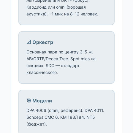
AB (ширина) или ORTF (фокус).
Кардиоид или omni (хорошая
акустика). ~1 мик на 8–12 человек.
📐 Оркестр
Основная пара по центру 3–5 м.
AB/ORTF/Decca Tree. Spot mics на
секциях. SDC — стандарт
классического.
🎯 Модели
DPA 4006 (omni, референс). DPA 4011.
Schoeps CMC 6. KM 183/184. NT5
(бюджет).