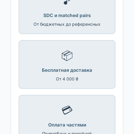
🎵
SDC и matched pairs
От бюджетных до референсных
📦
Бесплатная доставка
От 4 000 ₴
💳
Оплата частями
ПриватБанк и monobank