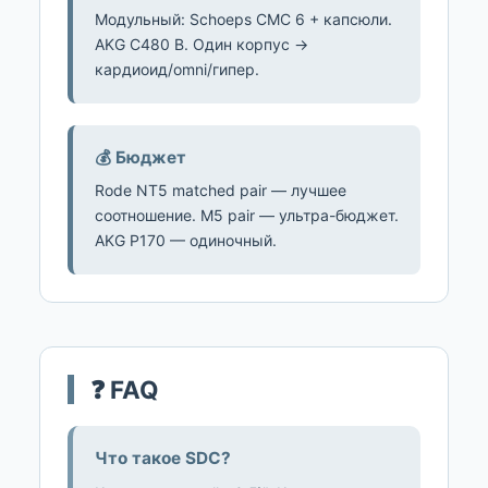
Модульный: Schoeps CMC 6 + капсюли.
AKG C480 B. Один корпус →
кардиоид/omni/гипер.
💰 Бюджет
Rode NT5 matched pair — лучшее
соотношение. M5 pair — ультра-бюджет.
AKG P170 — одиночный.
❓ FAQ
Что такое SDC?