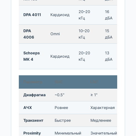
20–20
16
158
DPA 4011
Кардиоид
кГц
дБА
дБ
DPA
10–20
15
139
Omni
4006
кГц
дБА
дБ
Schoeps
20–20
13
132
Кардиоид
MK 4
кГц
дБА
дБ
Параметр
SDC
LDC
Диафрагма
~0.5"
≥ 1"
АЧХ
Ровнее
Характерная
Транзиент
Быстрее
Медленнее
Proximity
Минимальный
Значительный