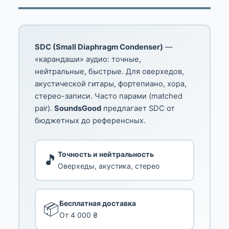
SDC (Small Diaphragm Condenser)
—
«карандаши» аудио: точные,
нейтральные, быстрые. Для оверхедов,
акустической гитары, фортепиано, хора,
стерео-записи. Часто парами (matched
pair).
SoundsGood
предлагает SDC от
бюджетных до референсных.
Точность и нейтральность
🎵
Оверхеды, акустика, стерео
Бесплатная доставка
📦
От 4 000 ₴