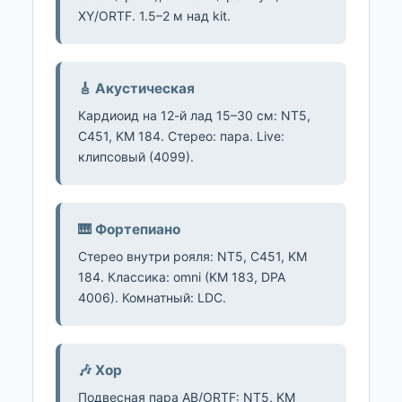
XY/ORTF. 1.5–2 м над kit.
🎸 Акустическая
Кардиоид на 12-й лад 15–30 см: NT5,
C451, KM 184. Стерео: пара. Live:
клипсовый (4099).
🎹 Фортепиано
Стерео внутри рояля: NT5, C451, KM
184. Классика: omni (KM 183, DPA
4006). Комнатный: LDC.
🎶 Хор
Подвесная пара AB/ORTF: NT5, KM