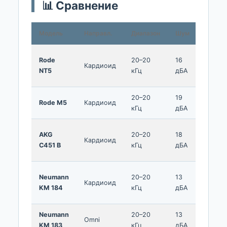
📊 Сравнение
Модель
Направл.
Диапазон
Шум
SPL
Rode
20–20
16
143
Кардиоид
NT5
кГц
дБА
дБ
20–20
19
140
Rode M5
Кардиоид
кГц
дБА
дБ
AKG
20–20
18
155
Кардиоид
C451 B
кГц
дБА
дБ
Neumann
20–20
13
138
Кардиоид
KM 184
кГц
дБА
дБ
Neumann
20–20
13
138
Omni
KM 183
кГц
дБА
дБ