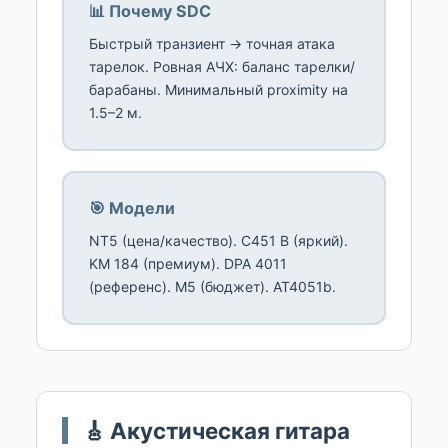
📊 Почему SDC
Быстрый транзиент → точная атака
тарелок. Ровная АЧХ: баланс тарелки/
барабаны. Минимальный proximity на
1.5–2 м.
🎯 Модели
NT5 (цена/качество). C451 B (яркий).
KM 184 (премиум). DPA 4011
(референс). M5 (бюджет). AT4051b.
🎸 Акустическая гитара