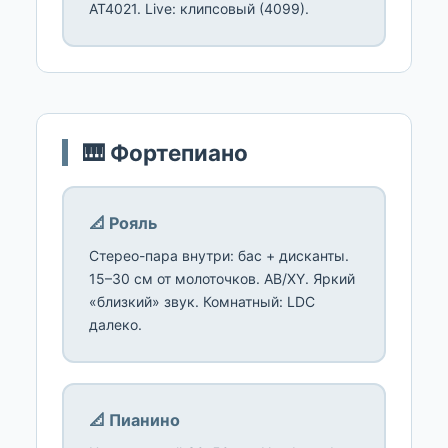
AT4021. Live: клипсовый (4099).
🎹 Фортепиано
📐 Рояль
Стерео-пара внутри: бас + дисканты.
15–30 см от молоточков. AB/XY. Яркий
«близкий» звук. Комнатный: LDC
далеко.
📐 Пианино