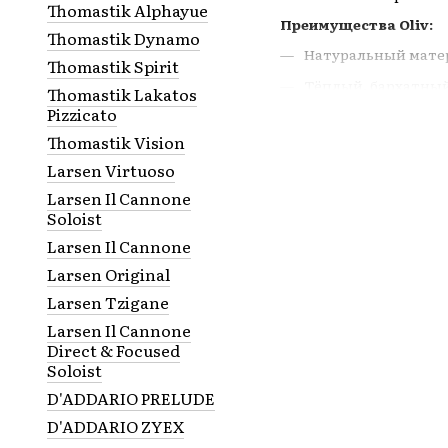
Thomastik Alphayue
Преимущества Oliv:
Thomastik Dynamo
Натуральный матер
Thomastik Spirit
Тёплый, бархатный
Thomastik Lakatos
Pizzicato
Высокая чувствите
Thomastik Vision
Профессиональный 
Larsen Virtuoso
📞 Звоните:
+380 (73) 0
Larsen Il Cannone
🚚
Бесплатная доставк
Soloist
💳 Оплата частями от
🚚 Доставка по всей У
Larsen Il Cannone
Larsen Original
Larsen Tzigane
Larsen Il Cannone
Direct & Focused
Soloist
D'ADDARIO PRELUDE
D'ADDARIO ZYEX