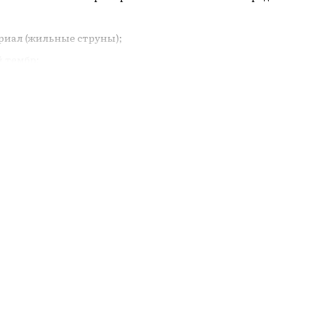
иал (жильные струны);
 тембр;
льность к динамике;
выбор для сцены и студии.
60-01-01
а от 4000 грн
ПриватБанка
и
МоноБанка
краине