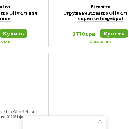
astro
Pirastro
tro Oliv 4/4 для
Струна Ре Pirastro Oliv 4/4
ипки
скрипки (серебро)
Купить
Купить
1 770 грн
личии
В наличии