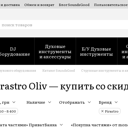
 и доставка
Обмен и возврат
Блог SoundsGood
Пользовательское
 духовых инструментов — SoundsGood Services
Духовые
DJ
Б/У Духовые
инструменты
ин
борудование
инструменты
и аксессуары
и 
вукового оборудования
Каталог SoundsGood
Струнные инструменты и ак
astro Oliv — купить со ски
, грн
Наличие
Отображать
Бренд
350 – 8 400
Pirastro
ата частями» ПриватБанка
«Покупка частями» от mo