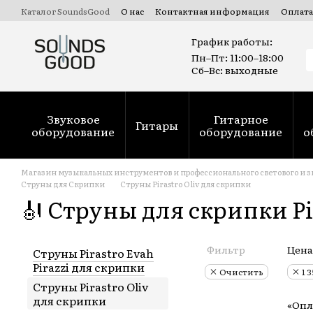
Перейти к основному контенту
Каталог SoundsGood
О нас
Контактная информация
Оплата
Коммерческие и государственные тендеры Prozorro
Ремонт
График работы:
Пн–Пт: 11:00–18:00
Сб–Вс: выходные
Звуковое
Гитарное
Гитары
оборудование
оборудование
о
Магазин музыкальных инструментов и профессионального светового и з
Струны для Скрипки
Струны Pirastro Oliv для скрипки
🎻 Струны для скрипки Pir
Фильтр
Цена
Струны Pirastro Evah
Pirazzi для скрипки
Очистить
1 
Струны Pirastro Oliv
для скрипки
«Опл