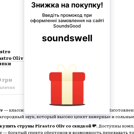
astro
stro Oliv 4/4 для
ипки
0 грн
наличии
iv
— классика среди жильных струн для скрипки. Изготовлен
лагородный звук, который высоко ценят камерные и сольны
купить струны Pirastro Oliv со скидкой 💸
. Доступны комп
iv — богатый спектр обертонов и возможность передавать