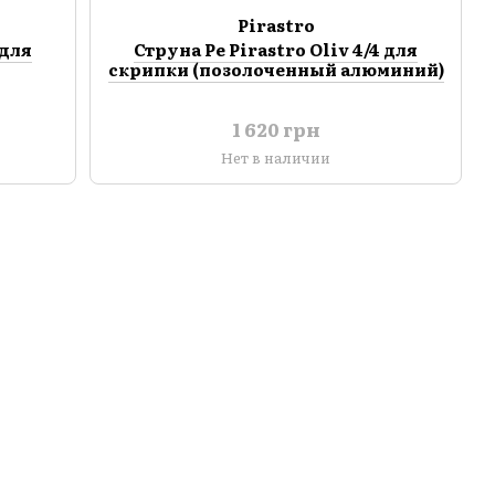
Pirastro
 для
Струна Ре Pirastro Oliv 4/4 для
скрипки (позолоченный алюминий)
1 620 грн
Нет в наличии