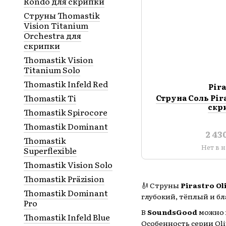
Rondo для скрипки
Струны Thomastik
Vision Titanium
Orchestra для
скрипки
Thomastik Vision
Titanium Solo
Thomastik Infeld Red
Pir
Thomastik Ti
Струна Соль Pira
скр
Thomastik Spirocore
Thomastik Dominant
2 43
Thomastik
Нет в 
Superflexible
Thomastik Vision Solo
Thomastik Präzision
🎻 Струны
Pirastro Ol
Thomastik Dominant
глубокий, тёплый и б
Pro
В
SoundsGood
можно
Thomastik Infeld Blue
Особенность серии Ol