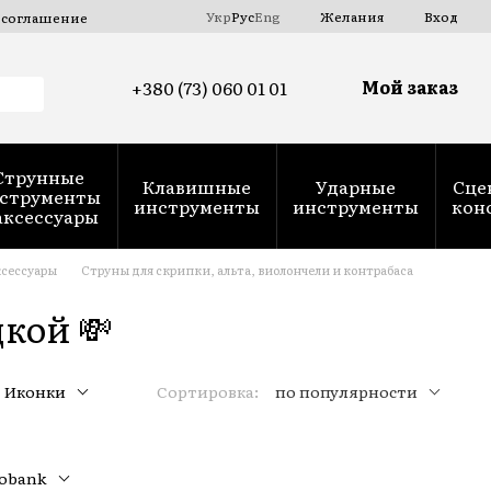
Укр
Рус
Eng
Желания
Вход
 соглашение
Мой заказ
+380 (73) 060 01 01
Струнные
Клавишные
Ударные
Сце
струменты
инструменты
инструменты
кон
аксессуары
сессуары
Струны для скрипки, альта, виолончели и контрабаса
дкой 💸
Иконки
Сортировка:
по популярности
nobank