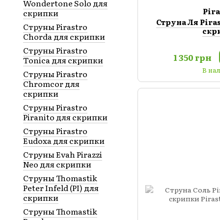
Wondertone Solo для
Pir
скрипки
Струна Ля Piras
Струны Pirastro
скр
Chorda для скрипки
Струны Pirastro
1 350 грн
Tonica для скрипки
В на
Струны Pirastro
Chromcor для
скрипки
Струны Pirastro
Piranito для скрипки
Струны Pirastro
Eudoxa для скрипки
Струны Evah Pirazzi
Neo для скрипки
Струны Thomastik
Peter Infeld (PI) для
скрипки
Струны Thomastik