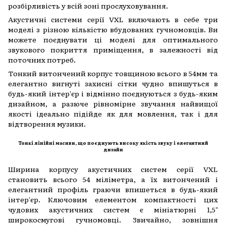
розбірливість у всій зоні прослуховування.
Акустичні системи серії VXL включають в себе три
моделі з різною кількістю вбудованих гучномовців. Ви
можете поєднувати ці моделі для оптимального
звукового покриття приміщення, в залежності від
поточних потреб.
Тонкий витончений корпус товщиною всього в 54мм та
елегантно вигнуті захисні сітки чудно впишуться в
будь-який інтер'єр і відмінно поєднуються з будь-яким
дизайном, а разюче рівномірне звучання найвищої
якості ідеально підійде як для мовлення, так і для
відтворення музики.
Тонкі лінійні масиви, що поєднують високу якість звуку і елегантний
дизайн
Ширина корпусу акустичних систем серії VXL
становить всього 54 міліметра, а їх витончений і
елегантний профіль граючи впишеться в будь-який
інтер'єр. Ключовим елементом компактності цих
чудових акустичних систем є мініатюрні 1,5"
широкосмугові гучномовці. Звичайно, зовнішня