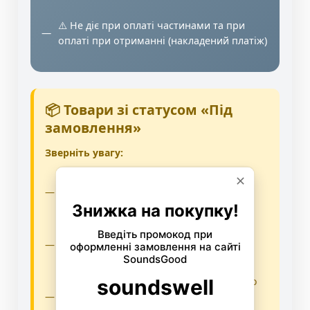
⚠️ Не діє при оплаті частинами та при
оплаті при отриманні (накладений платіж)
📦 Товари зі статусом «Під
замовлення»
Зверніть увагу:
💳 Замовлення таких товарів
оформляється лише за умови 100%
передплати онлайн
✅ Замовлення передається в обробку
менеджеру після надходження оплати
⏳ Орієнтовний термін поставки: від 7 до
30 днів (залежить від постачальника та