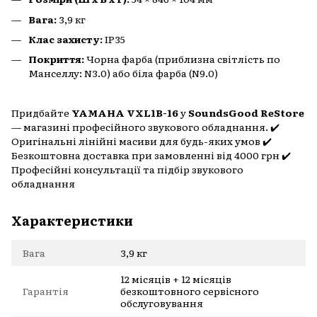
Вага:
3,9 кг
Клас захисту:
IP35
Покриття:
Чорна фарба (приблизна світлість по
Манселлу: N3.0) або біла фарба (N9.0)
Придбайте
YAMAHA VXL1B-16
у
SoundsGood ReStore
— магазині професійного звукового обладнання. ✔️
Оригінальні лінійні масиви для будь-яких умов ✔️
Безкоштовна доставка при замовленні від 4000 грн ✔️
Професійні консультації та підбір звукового
обладнання
Характеристики
Вага
3,9 кг
12 місяців + 12 місяців
Гарантія
безкоштовного сервісного
обслуговування