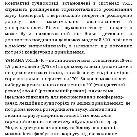
Компактні гучномовці, встановлені в системах VXL,
сприяють розширенню горизонтального розсіювання
звуку (дисперсії), а вертикальне покриття розширено
донизу для максимальної адаптованості й
універсальності. Рівень звукового тиску і покриття
може бути налаштований ще більш детально за
допомогою поєднання декількох моделей VXL з різною
кількістю випромінювачів, в залежності від поточних
потреб і конфігурації приміщення.
YAMAHA VXL1B-16 – це лінійний масив, оснащений 16-ма
1,5-дюймовими (3,75 см) широкосмуговими динаміками з
неодимовими магнітами, що забезпечують рівномірне
горизонтальне покриття на 170°. Завдяки можливості
вибору вертикального охоплення в 20° (стандартний
режим) або 40° (розширений режим), ця система
ідеально підходить для використання в конференц-
залах, лекційних аудиторіях та інших приміщеннях, де
потрібна висока розбірливість звуку. Елегантний
дизайн корпусу шириною лише 54 мм дозволяє
гармонійно вписати систему в будь-який інтер'єр.
Модель доступна в чорному та білому виконанні, з
можливістю фарбування корпусу під навколишнє