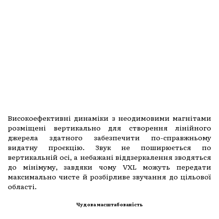
Високоефективні динаміки з неодимовими магнітами
розміщені вертикально для створення лінійного
джерела здатного забезпечити по-справжньому
видатну проєкцію. Звук не поширюється по
вертикальній осі, а небажані віддзеркалення зводяться
до мінімуму, завдяки чому VXL можуть передати
максимально чисте й розбірливе звучання до цільової
області.
Чудова масштабованість