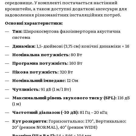
середовище. У комплекті постачається настінний
кронштейн, а також доступні додаткові аксесуари для
задоволення різноманітних інсталяційних потреб.
Основні характеристики:
Тип:
Широкосмугова фазоінверторна акустична
система
Динаміки:
1,5-дюймові (3,75 см) конічні динаміки × 16
Номінальна потужність:
80 Вт
Програмна потужність:
160 Вт
Пікова потужність:
320 Вт
Номінальний імпеданс:
12 Ом
Чутливість:
91 дБ (1 м/1 Вт)
Максимальний рівень звукового тиску (SPL):
116 дБ
(1 м)
Частотний діапазон (-10 дБ):
81 Гц – 20 кГц
Кут розкриття:
Горизонтально: 170°, Вертикально:
20° (режим NORMAL), 40° (режим WIDE)
Розміри (Ш x В x Г):
54 × 846 × 104 мм