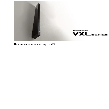
Лінійні масиви серії VXL