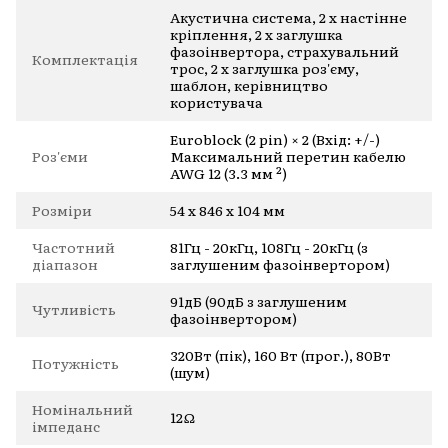
Акустична система, 2 х настінне
кріплення, 2 х заглушка
фазоінвертора, страхувальний
Комплектація
трос, 2 х заглушка роз'єму,
шаблон, керівництво
користувача
Euroblock (2 pin) × 2 (Вхід: +/-)
Роз'єми
Максимальний перетин кабелю
AWG 12 (3.3 мм ²)
Розміри
54 х 846 х 104 мм
Частотний
81Гц - 20кГц, 108Гц - 20кГц (з
діапазон
заглушеним фазоінвертором)
91дБ (90дБ з заглушеним
Чутливість
фазоінвертором)
320Вт (пік), 160 Вт (прог.), 80Вт
Потужність
(шум)
Номінальний
12Ω
імпеданс