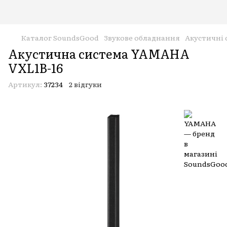
Каталог SoundsGood
Звукове обладнання
Акустичні 
Акустична система YAMAHA
VXL1B-16
Артикул:
37234
2 відгуки