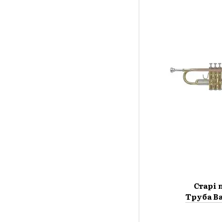
Старі 
Труба B