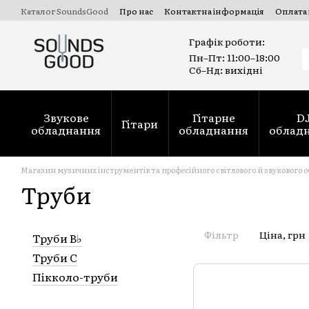
Перейти до основного вмісту
Каталог SoundsGood
Про нас
Контактна інформація
Оплата 
Комерційні та державні тендери Prozorro
Ремонт духових ін
Графік роботи:
Пн–Пт: 11:00–18:00
Сб–Нд: вихідні
Звукове
Гітарне
D
Гітари
обладнання
обладнання
облад
Магазин музичних інструментів та професійного світлового й звукового 
Труби
Фільтр
Ціна, грн
Труби B♭
Труби C
Пікколо-труби