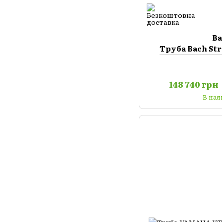
B
Труба Bach Str
148 740 грн
В ная