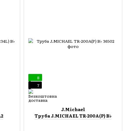
8
7
J.Michael
L2
Труба J.MICHAEL TR-200A(P) B♭