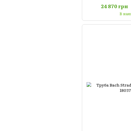
24 870 грн
В ная