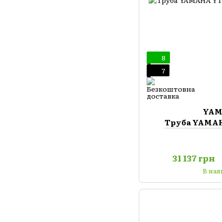
8
7
YA
Труба YAMAH
31 137 грн
В ная