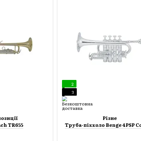
2
3
позиції
Різне
ach TR655
Труба-пікколо Benge 4PSP Co