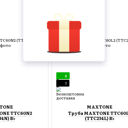
8
7
TONE
MAXTONE
ONE TTC60N2
Труба MAXTONE TTC60
34N) B♭
(TTC234L) B♭