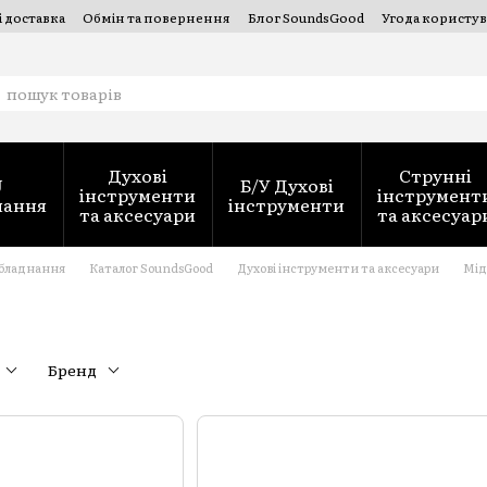
і доставка
Обмін та повернення
Блог SoundsGood
Угода користув
струментів — SoundsGood Services
Духові
Струнні
J
Б/У Духові
інструменти
інструмент
нання
інструменти
та аксесуари
та аксесуар
обладнання
Каталог SoundsGood
Духові інструменти та аксесуари
Мід
Бренд