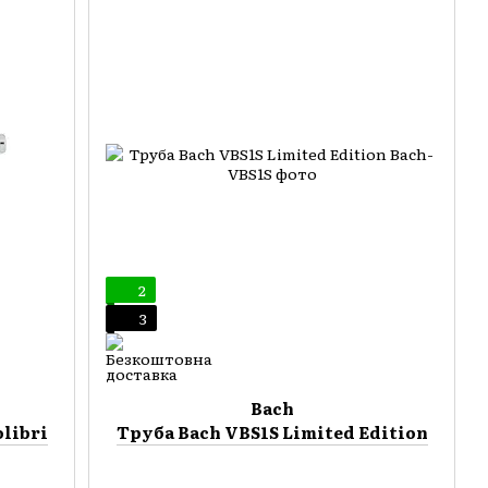
2
3
Bach
libri
Труба Bach VBS1S Limited Edition