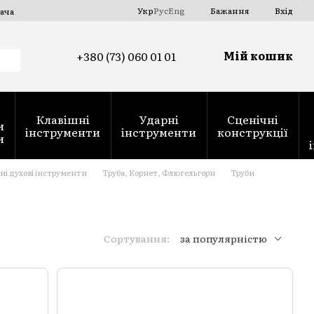
Укр
Рус
Eng
Бажання
Вхід
ача
Мій кошик
+380 (73) 060 01 01
Клавішні
Ударні
Сценічні
и
інструменти
інструменти
конструкції
и
ні духові інструменти
Труба, Корнет, Флюгельгорн
Труби
Сортування:
за популярністю