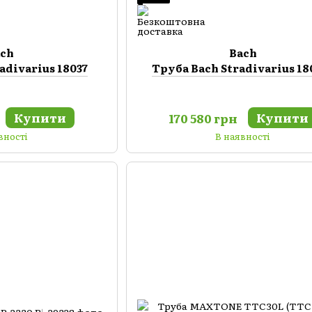
ach
Bach
adivarius 18037
Труба Bach Stradivarius 18
Купити
Купити
170 580 грн
вності
В наявності