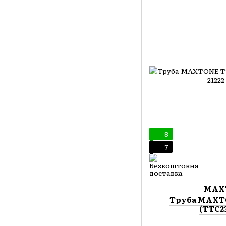
8
7
MAX
Труба MAXT
(TTC2