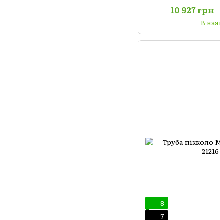
10 927 грн
В ная
8
7