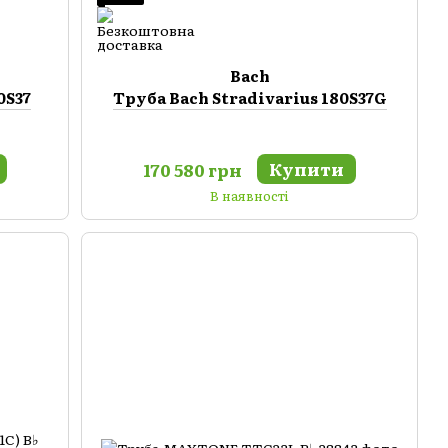
Bach
0S37
Труба Bach Stradivarius 180S37G
Купити
170 580 грн
В наявності