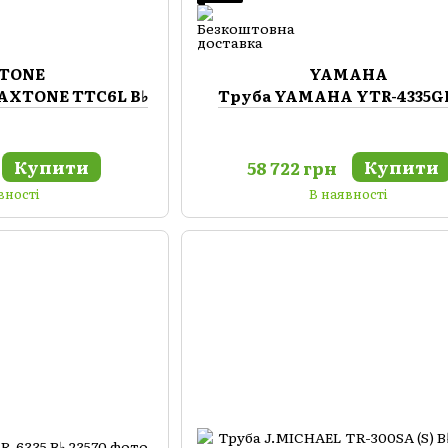
TONE
YAMAHA
MAXTONE TTC6L B♭
Труба YAMAHA YTR-4335GI
Купити
Купити
58 722 грн
вності
В наявності