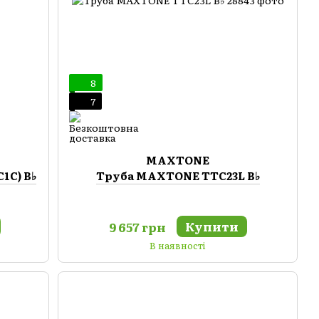
8
7
MAXTONE
1C) B♭
Труба MAXTONE TTC23L B♭
Купити
9 657 грн
В наявності