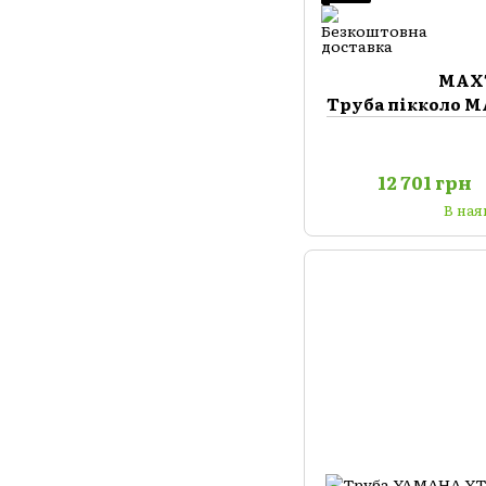
MAX
Труба пікколо 
12 701 грн
В ная