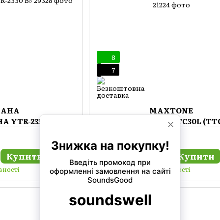
8
7
MAHA
MAXTONE
A YTR-2330 B♭
Труба MAXTONE TTC30L (TTC
Купити
Купити
10 751 грн
вності
В наявності