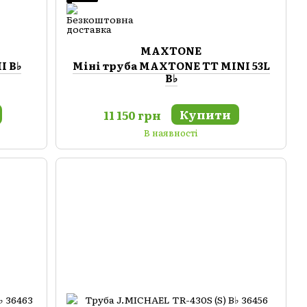
MAXTONE
I B♭
Міні труба MAXTONE TT MINI 53L
B♭
Купити
11 150 грн
В наявності