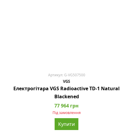
Артикул: G-VG507500
VGS
Електрогітара VGS Radioactive TD-1 Natural
Blackened
77 964 грн
Під замовлення
Купити