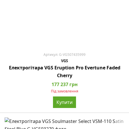
Артикул: G-VG507435999
VGS
Електрогітара VGS Eruption Pro Evertune Faded
Cherry
177 237 грн
Під замовлення
Купити