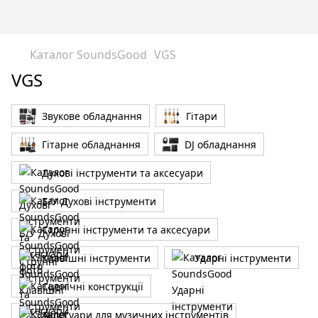
Каталог SoundsGood
VGS
VGS
Звукове обладнання
Гітари
Гітарне обладнання
DJ обладнання
Духові інструменти та аксесуари
Б/У Духові інструменти
Струнні інструменти та аксесуари
Клавішні інструменти
Ударні інструменти
Сценічні конструкції
Аксесуари для музичних інструментів