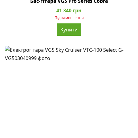
Бас-гітара VGS Pro Series Cobra
41 340 грн
Під замовлення
Купити