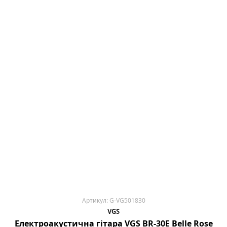
Артикул: G-VG501830
VGS
Електроакустична гітара VGS BR-30Е Belle Rose