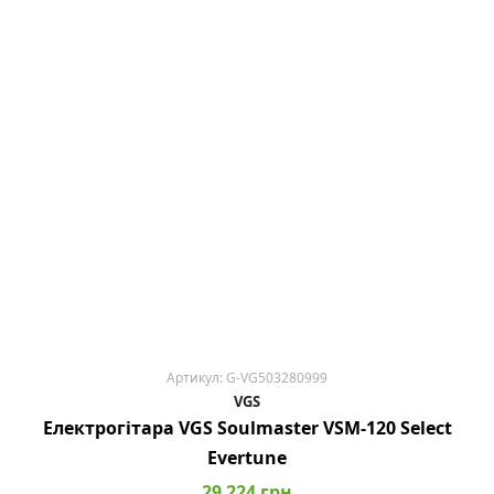
Артикул: G-VG503280999
VGS
Електрогітара VGS Soulmaster VSM-120 Select
Evertune
29 224 грн