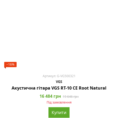
−16%
Артикул: G-VG500321
VGS
Акустична гітара VGS RT-10 CE Root Natural
16 484 грн
19 646 грн
Під замовлення
Купити