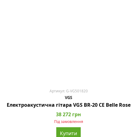
Артикул: G-VG501820
VGS
Електроакустична гітара VGS BR-20 CE Belle Rose
38 272 грн
Під замовлення
Купити