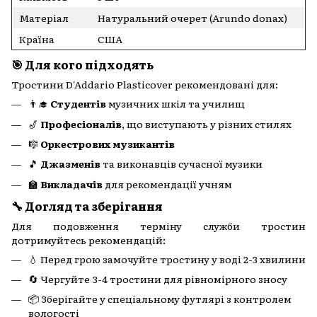
Матеріал
Натуральний очерет (Arundo donax)
Країна
США
🎯 Для кого підходять
Тростини D'Addario Plasticover рекомендовані для:
👨‍🎓
Студентів
музичних шкіл та училищ
🎷
Професіоналів
, що виступають у різних стилях
🎼
Оркестрових музикантів
🎵
Джазменів
та виконавців сучасної музики
🏫
Викладачів
для рекомендації учням
🔧 Догляд та зберігання
Для подовження терміну служби тростин
дотримуйтесь рекомендацій:
💧 Перед грою замочуйте тростину у воді 2-3 хвилини
🔄 Чергуйте 3-4 тростини для рівномірного зносу
📦 Зберігайте у спеціальному футлярі з контролем
вологості