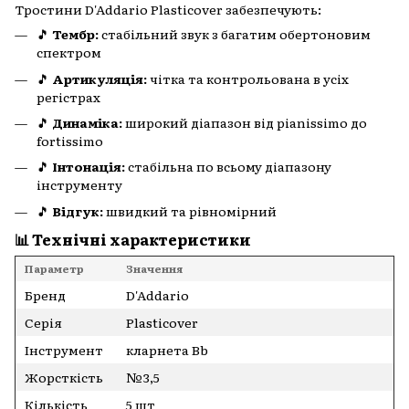
Тростини D'Addario Plasticover забезпечують:
🎵
Тембр:
стабільний звук з багатим обертоновим
спектром
🎵
Артикуляція:
чітка та контрольована в усіх
регістрах
🎵
Динаміка:
широкий діапазон від pianissimo до
fortissimo
🎵
Інтонація:
стабільна по всьому діапазону
інструменту
🎵
Відгук:
швидкий та рівномірний
📊 Технічні характеристики
Параметр
Значення
Бренд
D'Addario
Серія
Plasticover
Інструмент
кларнета Bb
Жорсткість
№3,5
Кількість
5 шт