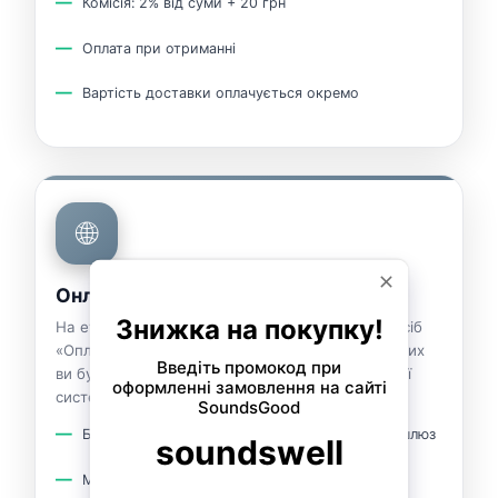
Комісія: 2% від суми + 20 грн
Оплата при отриманні
Вартість доставки оплачується окремо
🌐
Онлайн оплата Visa / MasterCard
На етапі оформлення замовлення виберіть спосіб
«Оплата карткою на сайті». Після перевірки даних
ви будете перенаправлені на сторінку платіжної
системи.
Безпечна оплата через захищений платіжний шлюз
Миттєве підтвердження платежу