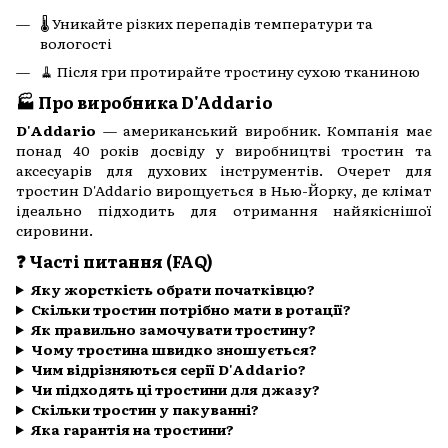
🌡️ Уникайте різких перепадів температури та
вологості
🧹 Після гри протирайте тростину сухою тканиною
🏭 Про виробника D'Addario
D'Addario
— американський виробник. Компанія має
понад 40 років досвіду у виробництві тростин та
аксесуарів для духових інструментів. Очерет для
тростин D'Addario вирощується в Нью-Йорку, де клімат
ідеально підходить для отримання найякіснішої
сировини.
❓ Часті питання (FAQ)
Яку жорсткість обрати початківцю?
Скільки тростин потрібно мати в ротації?
Як правильно замочувати тростину?
Чому тростина швидко зношується?
Чим відрізняються серії D'Addario?
Чи підходять ці тростини для джазу?
Скільки тростин у пакуванні?
Яка гарантія на тростини?