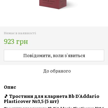
Немає в наявності
923 грн
Повідомити, коли з'явиться
До обраного
Опис
🎵 Тростини для кларнета Bb D'Addario
Plasticover №3,5 (5 шт)
Тростини для кларнета Bb D'Addario Plasticover №3,5