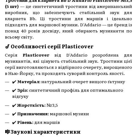
(5 шт)
— це синтетичний тростини від американський
виробник, що забезпечують стабільний звук для
кларнета Bb. Ці тростини для маршів і ідеально
підходять для маршової музики. D'Addario — це бренд із
понад 40 років досвіду, який обирають музиканти по
всьому світу.
🎷 Особливості серії Plasticover
Серія
Plasticover
від D'Addario розроблена для
музикантів, які цінують стабільний звук. Тростини цієї
серії виготовляються з відбірного очерету, вирощеного
в Нью-Йорку, та проходять суворий контроль якості.
✔️
Матеріал:
натуральний очерет вищого ґатунку
✔️
Зріз:
синтетичний профіль для оптимального
відгуку
✔️
Жорсткість:
№3,5
✔️
Призначення:
маршової музики
✔️
Рівень:
для маршів
🎼 Звукові характеристики