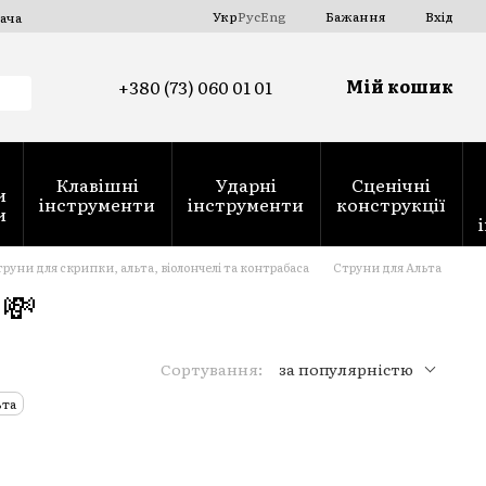
Укр
Рус
Eng
Бажання
Вхід
ача
Мій кошик
+380 (73) 060 01 01
Клавішні
Ударні
Сценічні
и
інструменти
інструменти
конструкції
и
руни для скрипки, альта, віолончелі та контрабаса
Струни для Альта
💸
Сортування:
за популярністю
ьта