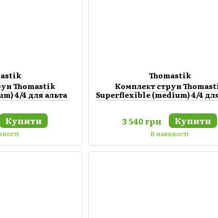
astik
Thomastik
рун Thomastik
Комплект струн Thomast
um) 4/4 для альта
Superflexible (medium) 4/4 дл
Купити
Купити
3 540 грн
вності
В наявності