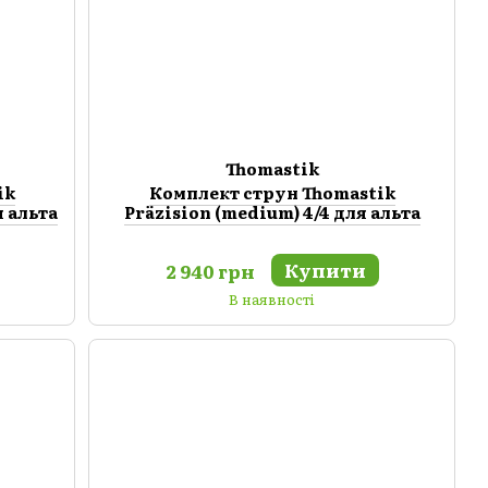
Thomastik
ik
Комплект струн Thomastik
я альта
Präzision (medium) 4/4 для альта
Купити
2 940 грн
В наявності