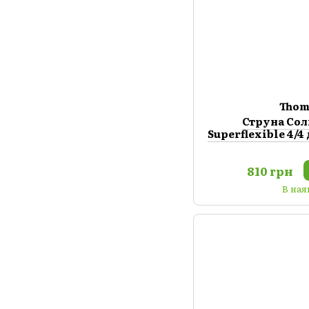
Thom
Струна Сол
Superflexible 4/4
810 грн
В ная