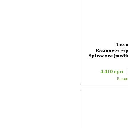
Thom
Комплект ст
Spirocore (medi
4 410 грн
В ная