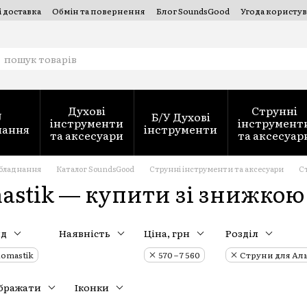
і доставка
Обмін та повернення
Блог SoundsGood
Угода користув
струментів — SoundsGood Services
Духові
Струнні
J
Б/У Духові
інструменти
інструмент
нання
інструменти
та аксесуари
та аксесуар
обладнання
Каталог SoundsGood
Струнні інструменти та аксесуари
Ст
astik — купити зі знижкою 
нд
Наявність
Ціна, грн
Розділ
omastik
570 – 7 560
Струни для Ал
бражати
Іконки