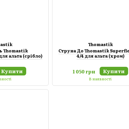
astik
Thomastik
ь Thomastik
Струна До Thomastik Superfl
 для альта (срібло)
4/4 для альта (хром)
Купити
Купити
1 050 грн
вності
В наявності