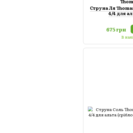
Thom
Струна Ля Thomas
4/4 для а
675 грн
В ная