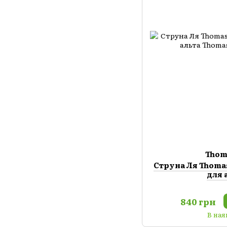
Thom
Cтруна Ля Thomas
для 
840 грн
В ная