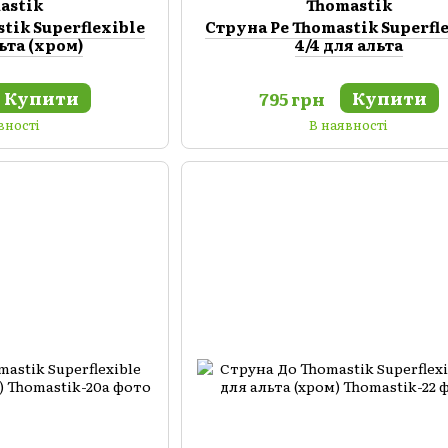
astik
Thomastik
tik Superflexible
Cтруна Ре Thomastik Superfl
льта (хром)
4/4 для альта
Купити
Купити
795 грн
вності
В наявності