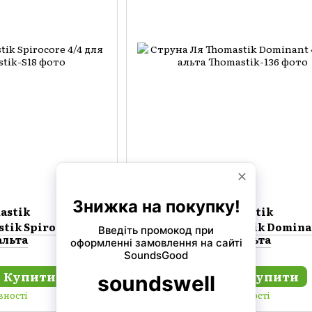
astik
Thomastik
tik Spirocore 4/4
Cтруна Ля Thomastik Domina
альта
для альта
Купити
Купити
840 грн
вності
В наявності