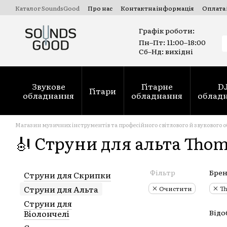
Перейти до основного вмісту
Каталог SoundsGood
Про нас
Контактна інформація
Оплата 
Комерційні та державні тендери Prozorro
Ремонт духових ін
Графік роботи:
Пн–Пт: 11:00–18:00
Сб–Нд: вихідні
Звукове
Гітарне
D
Гітари
обладнання
обладнання
облад
Магазин музичних інструментів та професійного світлового й звукового 
🎻 Струни для альта Thom
Фільтр
Бре
Струни для Скрипки
Струни для Альта
Очистити
Th
Струни для
Віолончелі
Відо