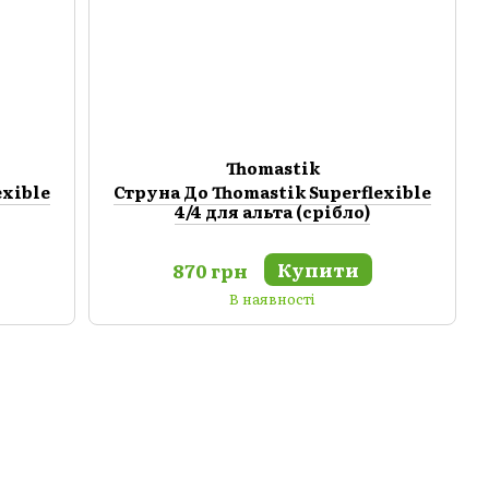
Thomastik
exible
Струна До Thomastik Superflexible
4/4 для альта (срібло)
Купити
870 грн
В наявності