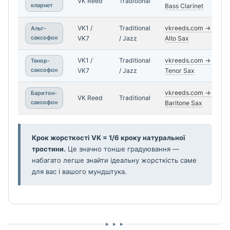
VK Reed
Traditional
кларнет
Bass Clarinet
VK1 /
Traditional
vkreeds.com →
Альт-
саксофон
VK7
/ Jazz
Alto Sax
VK1 /
Traditional
vkreeds.com →
Тенор-
саксофон
VK7
/ Jazz
Tenor Sax
vkreeds.com →
Баритон-
VK Reed
Traditional
саксофон
Baritone Sax
Крок жорсткості VK = 1/6 кроку натуральної
тростини.
Це значно тонше градуювання —
набагато легше знайти ідеальну жорсткість саме
для вас і вашого мундштука.
▸ ▸ ▸