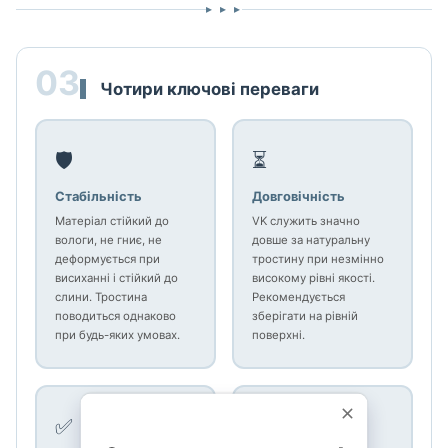
▸ ▸ ▸
03
Чотири ключові переваги
🛡️
⏳
Стабільність
Довговічність
Матеріал стійкий до
VK служить значно
вологи, не гниє, не
довше за натуральну
деформується при
тростину при незмінно
висиханні і стійкий до
високому рівні якості.
слини. Тростина
Рекомендується
поводиться однаково
зберігати на рівній
при будь-яких умовах.
поверхні.
✅
🎯