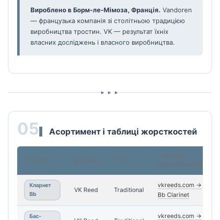
Вироблено в Борм-ле-Мімоза, Франція.
Vandoren
— французька компанія зі столітньою традицією
виробництва тростин. VK — результат їхніх
власних досліджень і власного виробництва.
▸ ▸ ▸
05
Асортимент і таблиці жорсткостей
ТАБЛИЦЯ
ПРОДУКТ
МОДЕЛЬ
ТИП
ЖОРСТКОСТЕЙ
vkreeds.com →
Кларнет
VK Reed
Traditional
Bb
Bb Clarinet
vkreeds.com →
Бас-