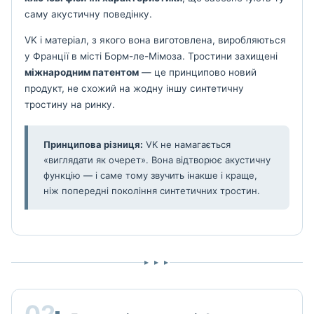
саму акустичну поведінку.
VK і матеріал, з якого вона виготовлена, виробляються
у Франції в місті Борм-ле-Мімоза. Тростини захищені
міжнародним патентом
— це принципово новий
продукт, не схожий на жодну іншу синтетичну
тростину на ринку.
Принципова різниця:
VK не намагається
«виглядати як очерет». Вона відтворює акустичну
функцію — і саме тому звучить інакше і краще,
ніж попередні покоління синтетичних тростин.
▸ ▸ ▸
02