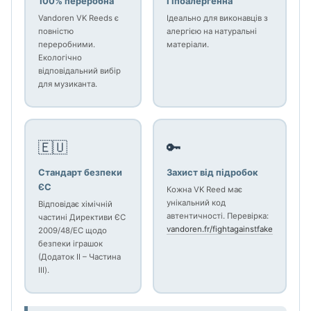
100% переробна
Гіпоалергенна
Vandoren VK Reeds є
Ідеально для виконавців з
повністю
алергією на натуральні
переробними.
матеріали.
Екологічно
відповідальний вибір
для музиканта.
🇪🇺
🔑
Стандарт безпеки
Захист від підробок
ЄС
Кожна VK Reed має
унікальний код
Відповідає хімічній
автентичності. Перевірка:
частині Директиви ЄС
vandoren.fr/fightagainstfake
2009/48/EC щодо
безпеки іграшок
(Додаток II – Частина
III).