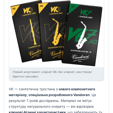
Повний асортимент: кларнет Bb, бас-кларнет, альт/тенор/
баритон-саксофон
VK — синтетична тростина з
нового композитного
матеріалу, спеціально розробленого Vandoren
. Це
результат 7 років досліджень. Матеріал не імітує
структуру натурального очерету — він відтворює
ключові фізичні характеристики
, що забезпечують ту