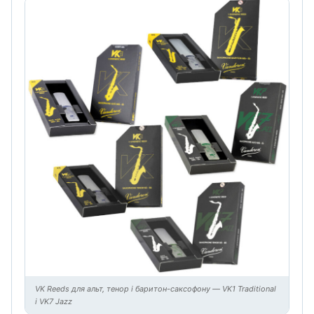
VK Reeds для альт, тенор і баритон-саксофону — VK1 Traditional
і VK7 Jazz