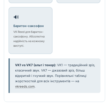
🔊
Баритон-саксофон
VK Reed для баритон-
саксофону. Абсолютна
надійність на кожному
виступі.
VK1 vs VK7 (альт і тенор):
VK1 — традиційний зріз,
класичний звук. VK7 — джазовий зріз, більш
відкритий і гнучкий звук. Порівняльні таблиці
жорсткостей для всіх інструментів — на
vkreeds.com
.