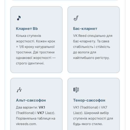
🎵
🎷
Кларнет Bb
Бас-кларнет
Кілька ступенів
VK Reed спеціально для
жорсткості. Кожен крок
бас-кларнету. Та сама
= 1/6 кроку натуральної
стабільність і стійкість
тростини. Дві тростини
до вологи для
однакової жорсткості —
найглибшого регістру.
строго ідентичні.
🎶
🎼
Альт-саксофон
Тенор-саксофон
Два варіанти:
VK1
VK1 (Traditional) і VK7
(Traditional) і
VK7
(Jazz).
(Jazz). Широкий вибір
Порівняльна таблиця на
ступенів жорсткості для
vkreeds.com.
будь-якого стилю.