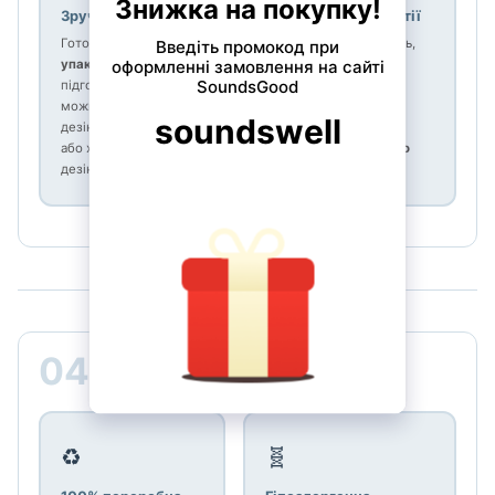
Зручність
Стабільність партії
Готова
одразу з
Стабільна жорсткість,
упаковки
, без
звук, артикуляція,
підготовки. Матеріал
проекція і стійкість
можна мити і
верхніх нот. Дві
дезінфікувати спиртом
тростини однієї
або харчово-безпечним
жорсткості —
строго
дезінфектантом.
ідентичні
.
▸ ▸ ▸
04
Безпека і екологія
♻️
🧬