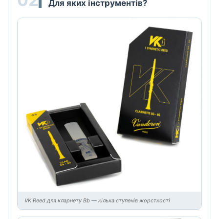
Для яких інструментів?
VK Reed для кларнету Bb — кілька ступенів жорсткості