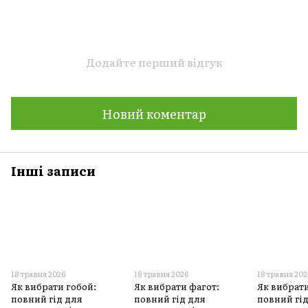
Додайте перший відгук
Новий коментар
Інші записи
18 травня 2026
18 травня 2026
18 травня 202
Як вибрати гобой:
Як вибрати фагот:
Як вибрат
повний гід для
повний гід для
повний гі