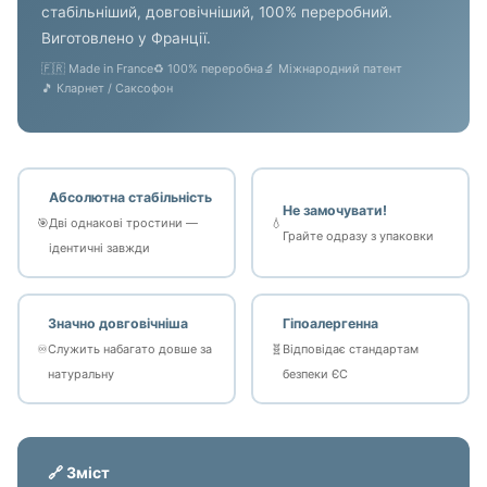
стабільніший, довговічніший, 100% переробний.
Виготовлено у Франції.
🇫🇷 Made in France
♻️ 100% переробна
🔬 Міжнародний патент
🎵 Кларнет / Саксофон
Абсолютна стабільність
Не замочувати!
🎯
Дві однакові тростини —
💧
Грайте одразу з упаковки
ідентичні завжди
Значно довговічніша
Гіпоалергенна
♾️
Служить набагато довше за
🧬
Відповідає стандартам
натуральну
безпеки ЄС
🔗 Зміст