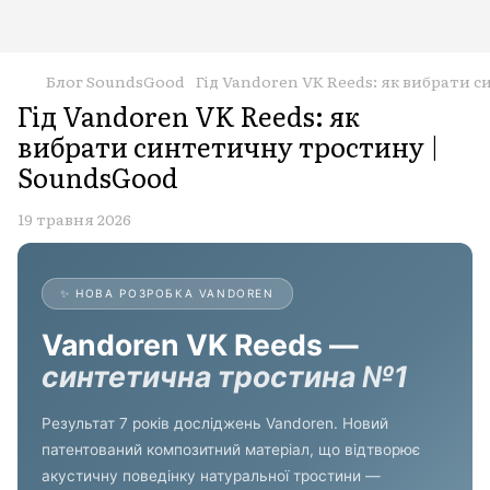
Блог SoundsGood
Гід Vandoren VK Reeds: як вибрати 
Гід Vandoren VK Reeds: як
вибрати синтетичну тростину |
SoundsGood
19 травня 2026
✨ НОВА РОЗРОБКА VANDOREN
Vandoren VK Reeds —
синтетична тростина №1
Результат 7 років досліджень Vandoren. Новий
патентований композитний матеріал, що відтворює
акустичну поведінку натуральної тростини —