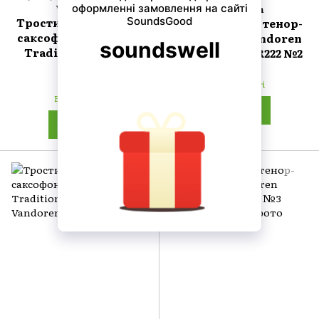
Vandoren
Vandoren
Тростини для тенор-
Тростини для тенор-
саксофона Vandoren
саксофона Vandoren
Traditional SR2215
Traditional SR222 №2
№1,5
264 грн
264 грн
В наявності
В наявності
Купити
Купити