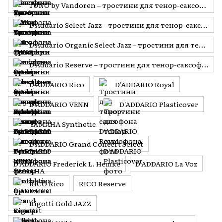
JUNO by Vandoren – тростини для тенор-саксофона
D'Addario Select Jazz – тростини для тенор-саксофона
D'Addario Organic Select Jazz – тростини для тенор-саксофона
D'Addario Reserve – тростини для тенор-саксофона
D'ADDARIO Rico
D'ADDARIO Royal
D'ADDARIO VENN
D'ADDARIO Plasticover
YAMAHA Synthetic
D'ADDARIO Grand Concert Select
D'ADDARIO Frederick L. Hemke
D'ADDARIO La Voz
RICO Rico
RICO Reserve
Rigotti Gold JAZZ