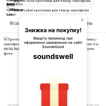
Rigotti Wild тростини для тенор-саксофона
Black Label тростини для тенор-саксофона
Фільтр
За популярністю
Артикул: Vandoren-SR722
Артикул: Vandoren-SR7225