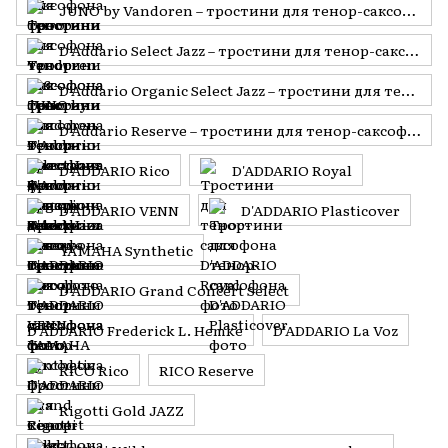
JUNO by Vandoren – тростини для тенор-саксофона
D'Addario Select Jazz – тростини для тенор-саксофона
D'Addario Organic Select Jazz – тростини для тенор-саксофона
D'Addario Reserve – тростини для тенор-саксофона
D'ADDARIO Rico
D'ADDARIO Royal
D'ADDARIO VENN
D'ADDARIO Plasticover
YAMAHA Synthetic
D'ADDARIO Grand Concert Select
D'ADDARIO Frederick L. Hemke
D'ADDARIO La Voz
RICO Rico
RICO Reserve
Rigotti Gold JAZZ