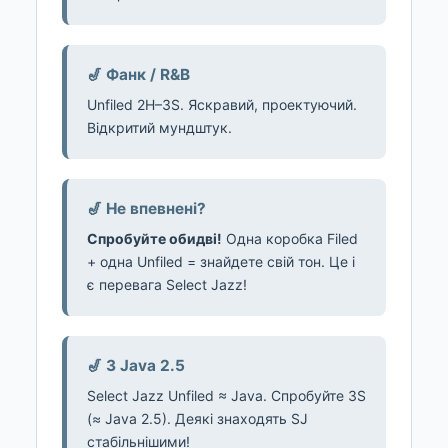
🎷 Фанк / R&B
Unfiled 2H–3S. Яскравий, проектуючий.
Відкритий мундштук.
🎷 Не впевнені?
Спробуйте обидві!
Одна коробка Filed
+ одна Unfiled = знайдете свій тон. Це і
є перевага Select Jazz!
🎷 З Java 2.5
Select Jazz Unfiled ≈ Java. Спробуйте 3S
(≈ Java 2.5). Деякі знаходять SJ
стабільнішими!