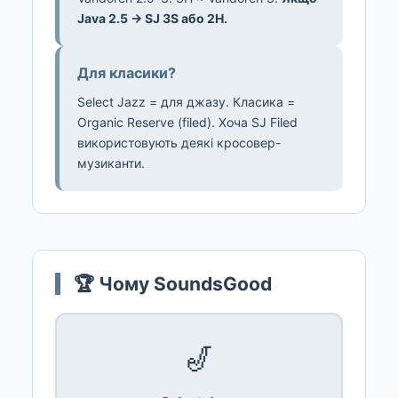
Java 2.5 → SJ 3S або 2H.
Для класики?
Select Jazz = для джазу. Класика =
Organic Reserve (filed). Хоча SJ Filed
використовують деякі кросовер-
музиканти.
🏆 Чому SoundsGood
🎷