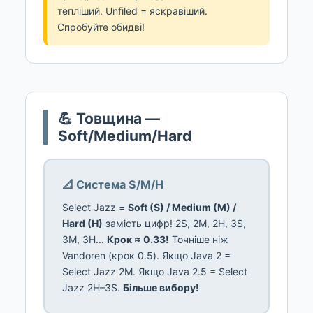
тепліший. Unfiled = яскравіший.
Спробуйте обидві!
💪 Товщина —
Soft/Medium/Hard
📐 Система S/M/H
Select Jazz =
Soft (S) / Medium (M) /
Hard (H)
замість цифр! 2S, 2M, 2H, 3S,
3M, 3H...
Крок ≈ 0.33!
Точніше ніж
Vandoren (крок 0.5). Якщо Java 2 =
Select Jazz 2M. Якщо Java 2.5 = Select
Jazz 2H–3S.
Більше вибору!