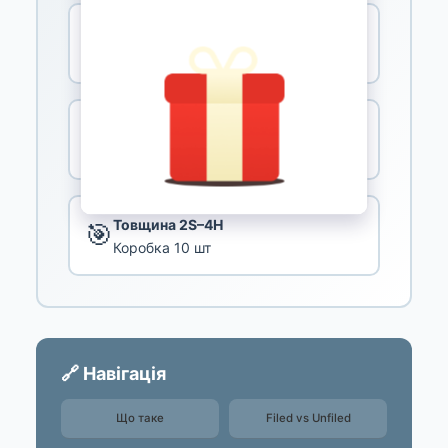
Безкоштовна доставка
📦
Від 4 000 ₴
Оплата частинами
💳
ПриватБанк / monobank
Товщина 2S–4H
🎯
Коробка 10 шт
🔗 Навігація
Що таке
Filed vs Unfiled