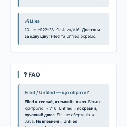
💰 Ціна
10 шт: ~$22–28. Як Java/V16.
Два тони
за одну ціну!
Filed та Unfiled окремо.
❓ FAQ
Filed / Unfiled — що обрати?
Filed = теплий, «темний» джаз.
Більше
контролю. ≈ V16.
Unfiled = яскравий,
сучасний джаз.
Більше обертонів. ≈
Java.
Не впевнені = Unfiled