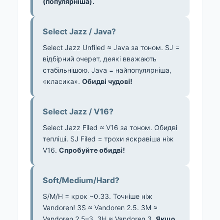
(популярніша).
Select Jazz / Java?
Select Jazz Unfiled ≈ Java за тоном. SJ =
відбірний очерет, деякі вважають
стабільнішою. Java = найпопулярніша,
«класика».
Обидві чудові!
Select Jazz / V16?
Select Jazz Filed ≈ V16 за тоном. Обидві
тепліші. SJ Filed = трохи яскравіша ніж
V16.
Спробуйте обидві!
Soft/Medium/Hard?
S/M/H = крок ~0.33. Точніше ніж
Vandoren! 3S ≈ Vandoren 2.5. 3M ≈
Vandoren 2.5–3. 3H ≈ Vandoren 3.
Якщо