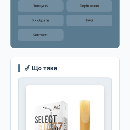
Товщина
Порівняння
Як обрати
FAQ
Контакти
🎷 Що таке