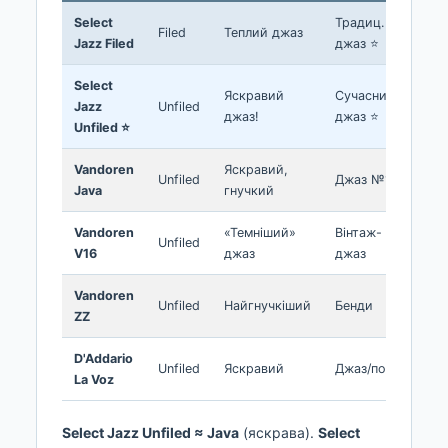
Select
Традиц.
Filed
Теплий джаз
~$2
Jazz Filed
джаз ⭐
Select
Яскравий
Сучасний
Jazz
Unfiled
~$2
джаз!
джаз ⭐
Unfiled ⭐
Vandoren
Яскравий,
Unfiled
Джаз №1
~$2
Java
гнучкий
Vandoren
«Темніший»
Вінтаж-
Unfiled
~$2
V16
джаз
джаз
Vandoren
Unfiled
Найгнучкіший
Бенди
~$2
ZZ
D'Addario
Unfiled
Яскравий
Джаз/поп
~$2
La Voz
Select Jazz Unfiled ≈ Java
(яскрава).
Select