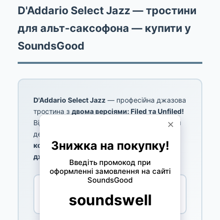
D'Addario Select Jazz — тростини
для альт-саксофона — купити у
SoundsGood
D'Addario Select Jazz
— професійна джазова
тростина з
двома версіями: Filed та Unfiled!
Відбірний французький очерет. Єдина серія
де можна обрати тип різу.
Головний
конкурент Vandoren Java та V16 для
джазових саксофоністів!
Select Jazz
🎷
Filed + Unfiled!