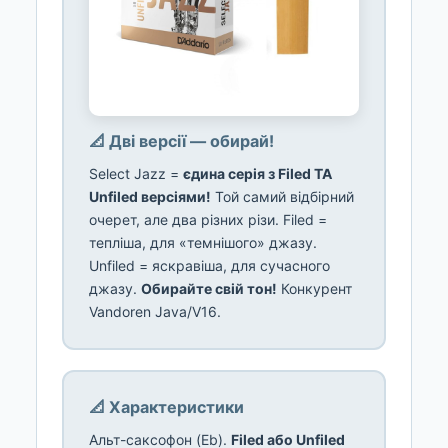
📐 Дві версії — обирай!
Select Jazz =
єдина серія з Filed ТА
Unfiled версіями!
Той самий відбірний
очерет, але два різних різи. Filed =
тепліша, для «темнішого» джазу.
Unfiled = яскравіша, для сучасного
джазу.
Обирайте свій тон!
Конкурент
Vandoren Java/V16.
📐 Характеристики
Альт-саксофон (Eb).
Filed або Unfiled