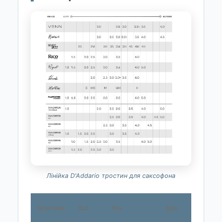
Лінійка D'Addario тростин для саксофона
10
Тростина
Cut
Тон
Для
шт