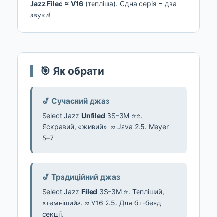
Jazz Filed ≈ V16
(тепліша). Одна серія = два
звуки!
🎯 Як обрати
🎷 Сучасний джаз
Select Jazz
Unfiled
3S–3M ⭐⭐.
Яскравий, «живий». ≈ Java 2.5. Meyer
5–7.
🎷 Традиційний джаз
Select Jazz
Filed
3S–3M ⭐. Тепліший,
«темніший». ≈ V16 2.5. Для біг-бенд
секції.