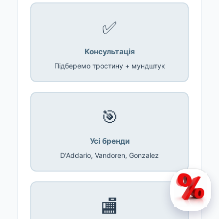
✅
Консультація
Підберемо тростину + мундштук
🎯
Усі бренди
D'Addario, Vandoren, Gonzalez
🏬