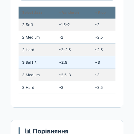
Select Jazz
≈ Vandoren
≈ Rico
2 Soft
~1.5–2
~2
2 Medium
~2
~2.5
2 Hard
~2–2.5
~2.5
3 Soft ⭐
~2.5
~3
3 Medium
~2.5–3
~3
3 Hard
~3
~3.5
📊 Порівняння