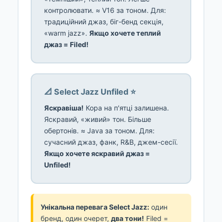
контролювати. ≈ V16 за тоном. Для:
традиційний джаз, біг-бенд секція,
«warm jazz».
Якщо хочете теплий
джаз = Filed!
📐 Select Jazz Unfiled ⭐
Яскравіша!
Кора на п'ятці залишена.
Яскравий, «живий» тон. Більше
обертонів. ≈ Java за тоном. Для:
сучасний джаз, фанк, R&B, джем-сесії.
Якщо хочете яскравий джаз =
Unfiled!
Унікальна перевага Select Jazz:
один
бренд, один очерет,
два тони!
Filed =