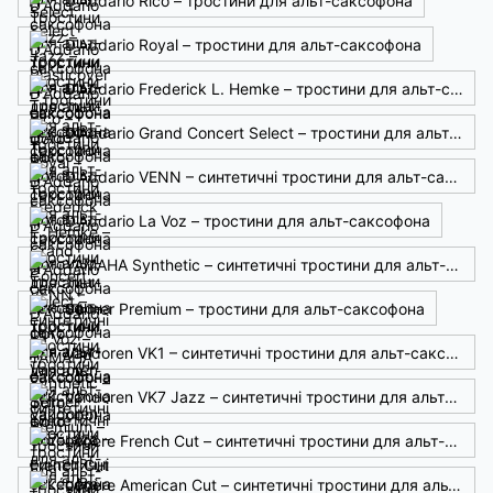
D'Addario Rico – тростини для альт-саксофона
D'Addario Royal – тростини для альт-саксофона
D'Addario Frederick L. Hemke – тростини для альт-саксофона
D'Addario Grand Concert Select – тростини для альт-саксофона
D'Addario VENN – синтетичні тростини для альт-саксофона
D'Addario La Voz – тростини для альт-саксофона
YAMAHA Synthetic – синтетичні тростини для альт-саксофона
Selmer Premium – тростини для альт-саксофона
Vandoren VK1 – синтетичні тростини для альт-саксофона
Vandoren VK7 Jazz – синтетичні тростини для альт-саксофона
Légère French Cut – синтетичні тростини для альт-саксофона
Légère American Cut – синтетичні тростини для альт-саксофона