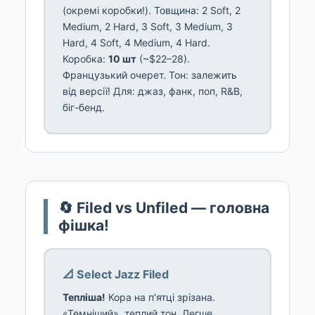
(окремі коробки!). Товщина: 2 Soft, 2
Medium, 2 Hard, 3 Soft, 3 Medium, 3
Hard, 4 Soft, 4 Medium, 4 Hard.
Коробка:
10 шт
(~$22–28).
Французький очерет. Тон: залежить
від версії! Для: джаз, фанк, поп, R&B,
біг-бенд.
🔄 Filed vs Unfiled — головна
фішка!
📐 Select Jazz Filed
Тепліша!
Кора на п'ятці зрізана.
«Темніший», теплий тон. Легше