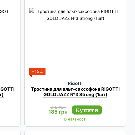
−15%
Rigotti
IGOTTI
Тростина для альт-саксофона RIGOTTI
т)
GOLD JAZZ №3 Strong (1шт)
218 грн
Купити
185 грн
В наявності