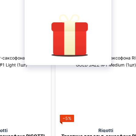
−5%
otti
Rigotti