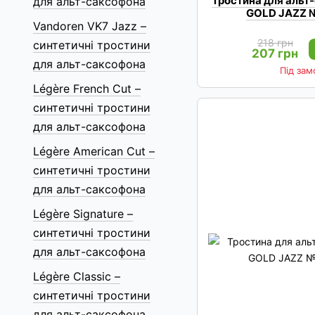
Тростина для альт
для альт-саксофона
GOLD JAZZ №
Vandoren VK7 Jazz –
218 грн
синтетичні тростини
207 грн
для альт-саксофона
Під за
Légère French Cut –
синтетичні тростини
для альт-саксофона
Légère American Cut –
синтетичні тростини
для альт-саксофона
Légère Signature –
синтетичні тростини
для альт-саксофона
Légère Classic –
синтетичні тростини
для альт-саксофона