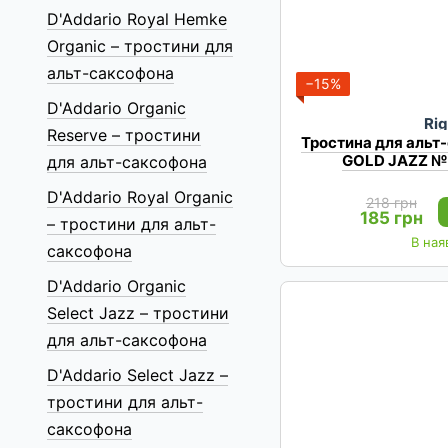
D'Addario Royal Hemke
Organic – тростини для
альт-саксофона
−15%
D'Addario Organic
Rig
Reserve – тростини
Тростина для альт
GOLD JAZZ №2
для альт-саксофона
D'Addario Royal Organic
218 грн
185 грн
– тростини для альт-
В ная
саксофона
D'Addario Organic
Select Jazz – тростини
для альт-саксофона
D'Addario Select Jazz –
тростини для альт-
саксофона