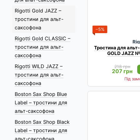
Rigotti Gold JAZZ –
тростини для альт-
саксофона
−5%
Rigotti Gold CLASSIC –
Rig
тростини для альт-
Тростина для альт
GOLD JAZZ №1
саксофона
Rigotti WILD JAZZ –
218 грн
207 грн
тростини для альт-
Під за
саксофона
Boston Sax Shop Blue
Label – тростини для
альт-саксофона
Boston Sax Shop Black
Label – тростини для
альт-саксофона