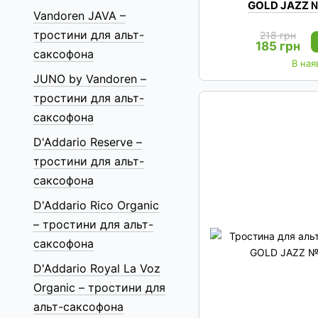
GOLD JAZZ №
Vandoren JAVA –
тростини для альт-
218 грн
185 грн
саксофона
В ная
JUNO by Vandoren –
тростини для альт-
саксофона
D'Addario Reserve –
тростини для альт-
саксофона
D'Addario Rico Organic
– тростини для альт-
саксофона
D'Addario Royal La Voz
Organic – тростини для
альт-саксофона