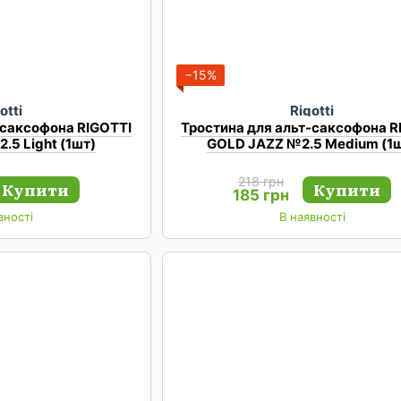
−15%
otti
Rigotti
-саксофона RIGOTTI
Тростина для альт-саксофона R
.5 Light (1шт)
GOLD JAZZ №2.5 Medium (1
218 грн
Купити
Купити
185 грн
вності
В наявності