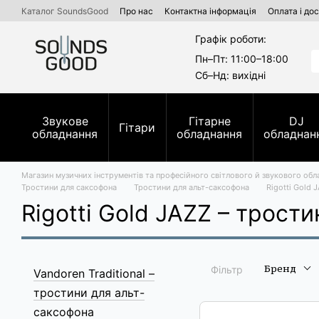
Перейти до основного вмісту
Каталог SoundsGood
Про нас
Контактна інформація
Оплата і до
Комерційні та державні тендери Prozorro
Ремонт духових інструм
Графік роботи:
Пн–Пт: 11:00–18:00
Сб–Нд: вихідні
Звукове
Гітарне
DJ
Гітари
обладнання
обладнання
обладнан
Магазин музичних інструментів та професійного світлового й звукового обл
Тростини для саксофона
Тростини для альт-саксофона
Rigotti Gold 
Rigotti Gold JAZZ – трост
Бренд
Фільтр
Vandoren Traditional –
тростини для альт-
саксофона