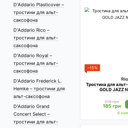
D'Addario Plasticover –
тростини для альт-
саксофона
D'Addario Rico –
тростини для альт-
саксофона
D'Addario Royal –
тростини для альт-
−15%
саксофона
Rig
D'Addario Frederick L.
Тростина для альт
Hemke – тростини для
GOLD JAZZ №
альт-саксофона
218 грн
185 грн
D'Addario Grand
В ная
Concert Select –
тростини для альт-