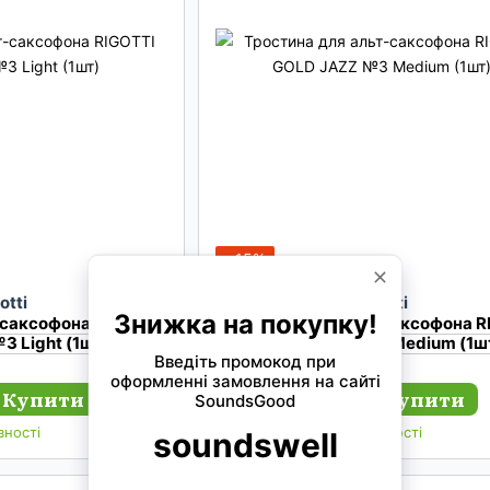
−15%
otti
Rigotti
-саксофона RIGOTTI
Тростина для альт-саксофона R
3 Light (1шт)
GOLD JAZZ №3 Medium (1ш
218 грн
Купити
Купити
185 грн
вності
В наявності