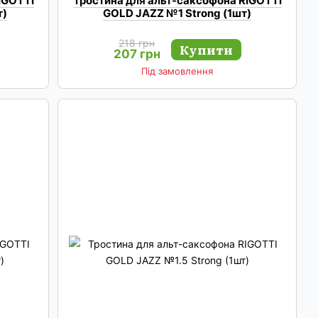
IGOTTI
Тростина для альт-саксофона RIGOTTI
т)
GOLD JAZZ №1 Strong (1шт)
218 грн
Купити
207 грн
Під замовлення