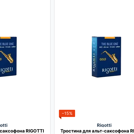
−15%
otti
Rigotti
-саксофона RIGOTTI
Тростина для альт-саксофона R