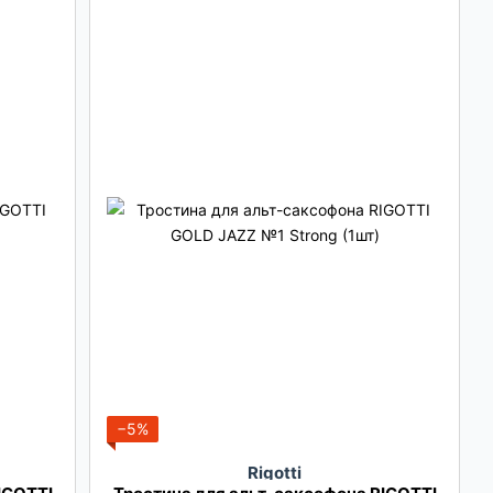
−5%
Rigotti