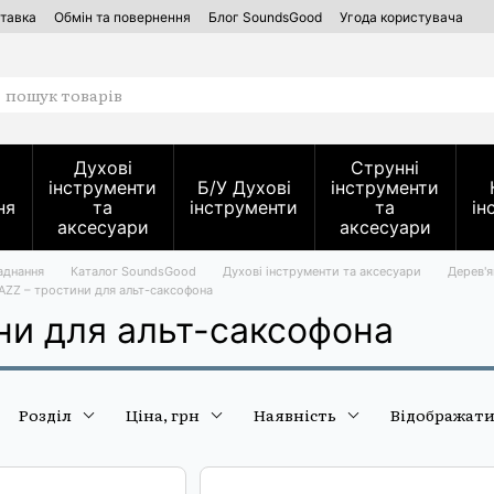
ставка
Обмін та повернення
Блог SoundsGood
Угода користувача
ентів — SoundsGood Services
Духові
Струнні
інструменти
Б/У Духові
інструменти
ня
та
інструменти
та
ін
аксесуари
аксесуари
аднання
Каталог SoundsGood
Духові інструменти та аксесуари
Дерев'я
JAZZ – тростини для альт-саксофона
ини для альт-саксофона
Розділ
Ціна, грн
Наявність
Відображат