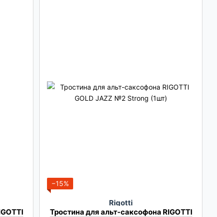
−15%
Rigotti
IGOTTI
Тростина для альт-саксофона RIGOTTI