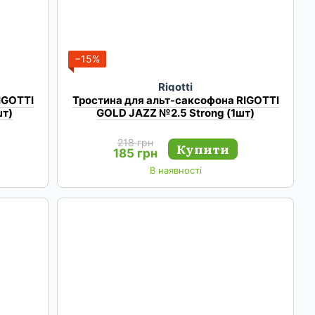
−15%
Rigotti
IGOTTI
Тростина для альт-саксофона RIGOTTI
шт)
GOLD JAZZ №2.5 Strong (1шт)
218 грн
Купити
185 грн
В наявності