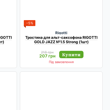
−5%
Rigotti
IGOTTI
Тростина для альт-саксофона RIGOTTI
т)
GOLD JAZZ №1.5 Strong (1шт)
218 грн
Купити
207 грн
Під замовлення