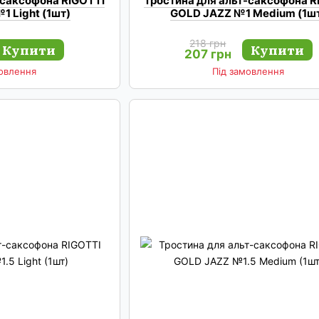
-саксофона RIGOTTI
Тростина для альт-саксофона R
1 Light (1шт)
GOLD JAZZ №1 Medium (1ш
218 грн
Купити
Купити
207 грн
мовлення
Під замовлення