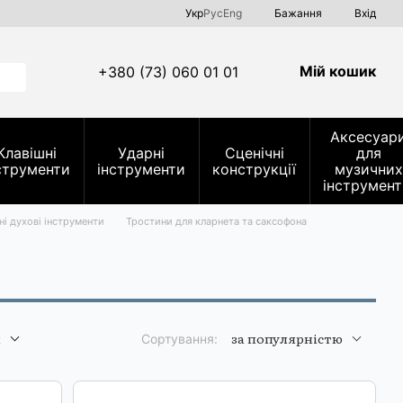
Укр
Рус
Eng
Бажання
Вхід
Мій кошик
+380 (73) 060 01 01
Аксесуар
Клавішні
Ударні
Сценічні
для
струменти
інструменти
конструкції
музичних
інструмент
ні духові інструменти
Тростини для кларнета та саксофона
и
за популярністю
Сортування: