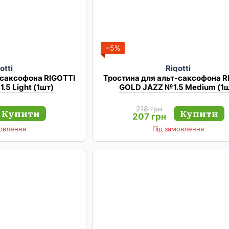
−5%
otti
Rigotti
-саксофона RIGOTTI
Тростина для альт-саксофона R
.5 Light (1шт)
GOLD JAZZ №1.5 Medium (1ш
218 грн
Купити
Купити
207 грн
мовлення
Під замовлення