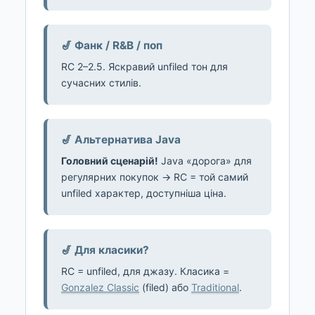
🎷 Фанк / R&B / поп
RC 2–2.5. Яскравий unfiled тон для
сучасних стилів.
🎷 Альтернатива Java
Головний сценарій!
Java «дорога» для
регулярних покупок → RC = той самий
unfiled характер, доступніша ціна.
🎷 Для класики?
RC = unfiled, для джазу. Класика =
Gonzalez Classic
(filed) або
Traditional
.