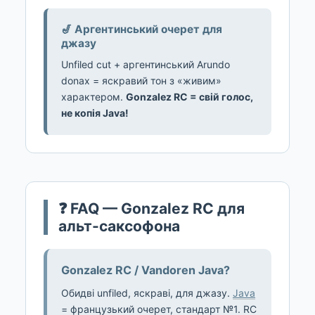
🎷 Аргентинський очерет для
джазу
Unfiled cut + аргентинський Arundo
donax = яскравий тон з «живим»
характером.
Gonzalez RC = свій голос,
не копія Java!
❓ FAQ — Gonzalez RC для
альт-саксофона
Gonzalez RC / Vandoren Java?
Обидві unfiled, яскраві, для джазу.
Java
= французький очерет, стандарт №1. RC