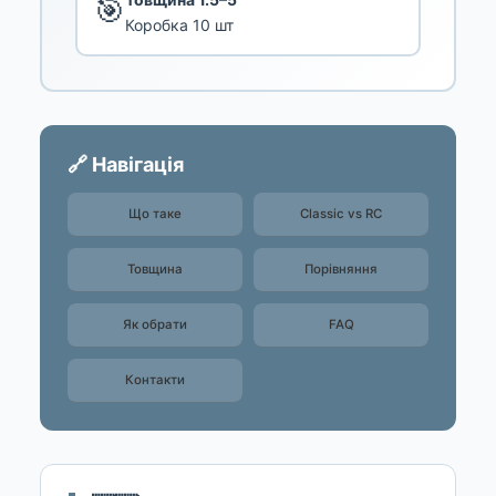
🎯
Коробка 10 шт
🔗 Навігація
Що таке
Classic vs RC
Товщина
Порівняння
Як обрати
FAQ
Контакти