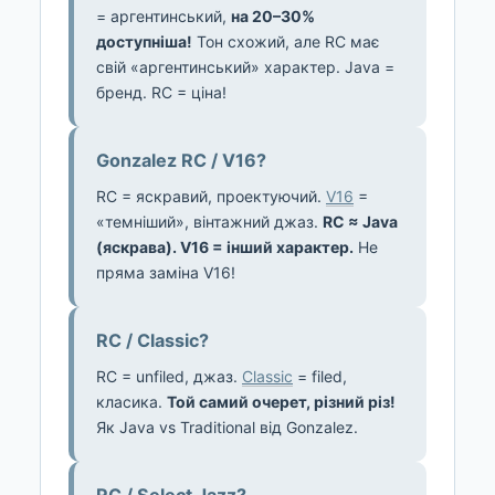
= аргентинський,
на 20–30%
доступніша!
Тон схожий, але RC має
свій «аргентинський» характер. Java =
бренд. RC = ціна!
Gonzalez RC / V16?
RC = яскравий, проектуючий.
V16
=
«темніший», вінтажний джаз.
RC ≈ Java
(яскрава). V16 = інший характер.
Не
пряма заміна V16!
RC / Classic?
RC = unfiled, джаз.
Classic
= filed,
класика.
Той самий очерет, різний різ!
Як Java vs Traditional від Gonzalez.
RC / Select Jazz?