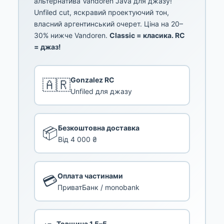
альтернатива Vandoren Java для джазу!
Unfiled cut, яскравий проектуючий тон,
власний аргентинський очерет. Ціна на 20–
30% нижче Vandoren.
Classic = класика. RC
= джаз!
Gonzalez RC
🇦🇷
Unfiled для джазу
Безкоштовна доставка
📦
Від 4 000 ₴
Оплата частинами
💳
ПриватБанк / monobank
Товщина 1.5–5