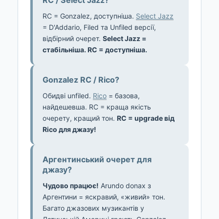
RC = Gonzalez, доступніша.
Select Jazz
= D'Addario, Filed та Unfiled версії,
відбірний очерет.
Select Jazz =
стабільніша. RC = доступніша.
Gonzalez RC / Rico?
Обидві unfiled.
Rico
= базова,
найдешевша. RC = краща якість
очерету, кращий тон.
RC = upgrade від
Rico для джазу!
Аргентинський очерет для
джазу?
Чудово працює!
Arundo donax з
Аргентини = яскравий, «живий» тон.
Багато джазових музикантів у