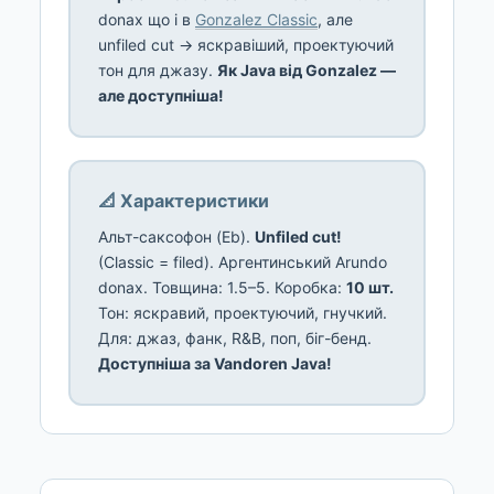
donax що і в
Gonzalez Classic
, але
unfiled cut → яскравіший, проектуючий
тон для джазу.
Як Java від Gonzalez —
але доступніша!
📐 Характеристики
Альт-саксофон (Eb).
Unfiled cut!
(Classic = filed). Аргентинський Arundo
donax. Товщина: 1.5–5. Коробка:
10 шт.
Тон: яскравий, проектуючий, гнучкий.
Для: джаз, фанк, R&B, поп, біг-бенд.
Доступніша за Vandoren Java!