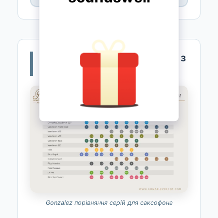
📊 Порівняння Gonzalez RC з
іншими
Gonzalez порівняння серій для саксофона