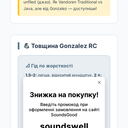
unfiled (джаз). Як Vandoren Traditional vs
Java, але від Gonzalez — доступніше!
💪 Товщина Gonzalez RC
📐 Гід по жорсткості
1.5–2:
легша, відкритий мундштук.
2 ⭐:
джаз стандарт! Meyer 6–7.
2.5 ⭐⭐:
Meyer 5–6.
3:
просунуті/кросовер.
3.5–
5:
закритіші мундштуки.
RC ≈
Vandoren Java
за жорсткістю. RC 2.5
≈ Java 2.5. Деякі відзначають що
Gonzalez трохи м'якші — можна
спробувати на 0.5 жорсткіше.