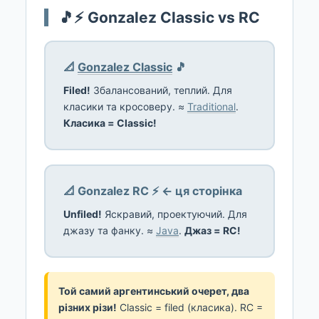
🎵⚡ Gonzalez Classic vs RC
📐
Gonzalez Classic
🎵
Filed!
Збалансований, теплий. Для
класики та кросоверу. ≈
Traditional
.
Класика = Classic!
📐 Gonzalez RC ⚡ ← ця сторінка
Unfiled!
Яскравий, проектуючий. Для
джазу та фанку. ≈
Java
.
Джаз = RC!
Той самий аргентинський очерет, два
різних різи!
Classic = filed (класика). RC =