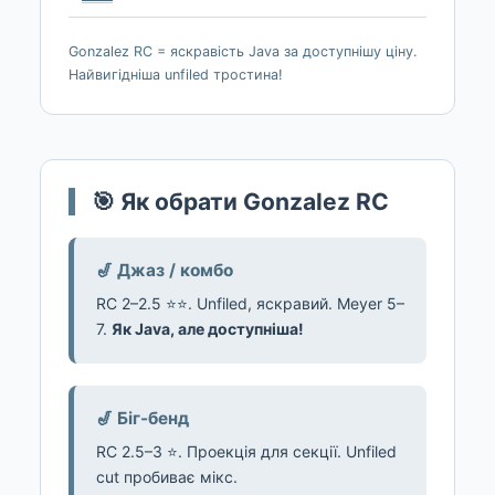
Gonzalez RC = яскравість Java за доступнішу ціну.
Найвигідніша unfiled тростина!
🎯 Як обрати Gonzalez RC
🎷 Джаз / комбо
RC 2–2.5 ⭐⭐. Unfiled, яскравий. Meyer 5–
7.
Як Java, але доступніша!
🎷 Біг-бенд
RC 2.5–3 ⭐. Проекція для секції. Unfiled
cut пробиває мікс.