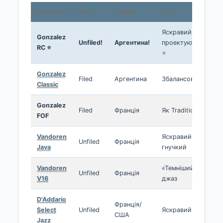
Тростина
Cut
Очерет
Тон
Яскравий,
Gonzalez
Unfiled!
Аргентина!
проектуючий
RC ⭐
⭐
Gonzalez
Filed
Аргентина
Збалансований
Classic
Gonzalez
Filed
Франція
Як Traditional
FOF
Vandoren
Яскравий,
Unfiled
Франція
Java
гнучкий
Vandoren
«Темніший»
Unfiled
Франція
V16
джаз
D'Addario
Франція/
Select
Unfiled
Яскравий
США
Jazz