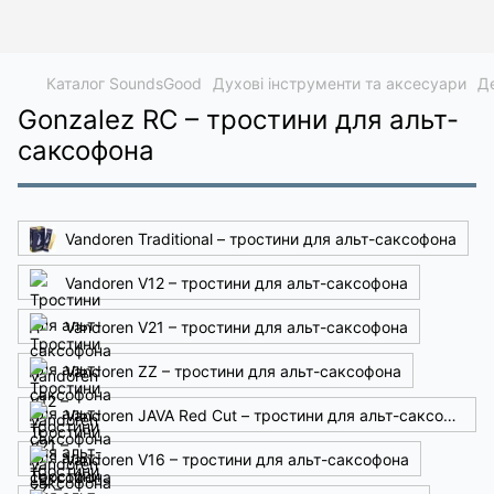
Каталог SoundsGood
Духові інструменти та аксесуари
Де
Gonzalez RC – тростини для альт-
саксофона
Vandoren Traditional – тростини для альт-саксофона
Vandoren V12 – тростини для альт-саксофона
Vandoren V21 – тростини для альт-саксофона
Vandoren ZZ – тростини для альт-саксофона
Vandoren JAVA Red Cut – тростини для альт-саксофона
Vandoren V16 – тростини для альт-саксофона