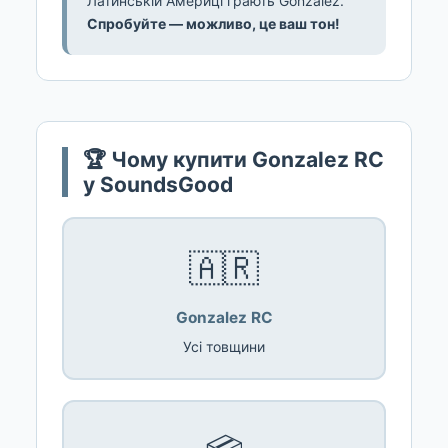
Латинській Америці грають Gonzalez.
Спробуйте — можливо, це ваш тон!
🏆 Чому купити Gonzalez RC
у SoundsGood
🇦🇷
Gonzalez RC
Усі товщини