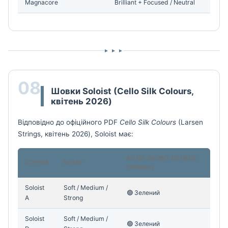
Magnacore
Brilliant + Focused / Neutral
▸ ▸ ▸
08
Шовки Soloist (Cello Silk Colours,
квітень 2026)
Відповідно до офіційного PDF
Cello Silk Colours
(Larsen
Strings, квітень 2026), Soloist має:
КОЛІР ШОВКУ (КІНЕЦЬ
СТРУНА
НАТЯГ
ГРИФКА)
Soloist
Soft / Medium /
🟢 Зелений
A
Strong
Soloist
Soft / Medium /
🟢 Зелений