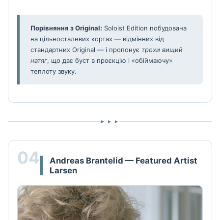
Порівняння з Original:
Soloist Edition побудована
на цільносталевих кортах — відмінних від
стандартних Original — і пропонує
трохи вищий
натяг
, що дає буст в проєкцію і «обіймаючу»
теплоту звуку.
▸ ▸ ▸
04
Andreas Brantelid — Featured Artist
Larsen