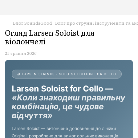
Блог SoundsGood
Блог про струнні інструменти та ак
Огляд Larsen Soloist для
віолончелі
21 травня 2026
🎻 LARSEN STRINGS · SOLOIST EDITION FOR CELLO
Larsen Soloist for Cello —
«Коли знаходиш правильну
комбінацію, це чудове
відчуття»
Larsen Soloist — витончене доповнення до лінійки
Original, розроблене для вимог сольних виконавців.