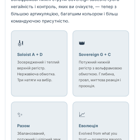
негайність і контроль, яких ви очікуєте, — тепер з
більшою артикуляцією, багатшим кольором і більш
командуючою присутністю.
🎻
👑
Soloist A + D
Sovereign G + C
Зосереджений і теплий
Потужний нижній
верхній регістр.
регістр з вольфрамовою
Нержавіюча обмотка.
обмоткою. Глибина,
Три натяги на вибір.
гровл, миттєва реакція і
проєкція.
✨
📈
Разом
Еволюція
Збалансований,
Evolved from what you
потужний і цілісний звук
trust — розвиток вашого