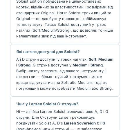
Soloist Edition побудована на цільносталевих
кортах, відмінних за властивостями і розмірами від
стандартних Original. Натяг Soloist трохи вищий за
Original — це дає буст у проєкцію і «обіймаючу»
теплоту звуку. Також Soloist доступний у трьох
натягах (Soft/Medium/Strong), що дозволяє точніше
налаштувати звук під ваш інструмент.
Які натяги доступні для Soloist?
A і D струни доступні у трьох натягах:
Soft, Medium
і Strong
. G струна доступна у
Medium і Strong
.
Вибір натягу залежить від вашого інструменту і
стилю гри — більш гнучкий інструмент може
краще відгукуватися на Soft або Medium, тоді як
потужніший може потребувати Medium або Strong.
Чи є у Larsen Soloist C-струна?
Ні — лінійка Larsen Soloist включає лише A, D і G
струни. Для C-струни Larsen рекомендує
поєднувати Soloist A, D з
Larsen Sovereign C і G
(вольфрамові нижні струни) — це забезпечує