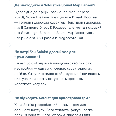
Де знаходиться Soloist на Sound Map Larsen?
Відповідно до офіційного Sound Map (березень
2026), Soloist займає позицію
між Broad і Focused
— теплий і широкий характер. Тепліший і ширший,
ніж Il Cannone Direct & Focused, але менш яскравий
ніж Sovereign. Значення Sound Map ілюструють
набір Soloist A&D разом із Magnacore G&C.
Чи потрібен Soloist довгий час для
«розграшки»?
Larsen Soloist відомий
швидкою стабільністю
настройки
— одна з ключових характеристик
лінійки. Струни швидко стабілізуються і починають
виступати на повну потужність протягом
короткого часу гри.
Чи підходить Soloist для оркестрової гри?
Хоча Soloist розроблений насамперед для
сольного виступу, його теплота, фокус і легка
реакція роблять його чудовим вибором і для