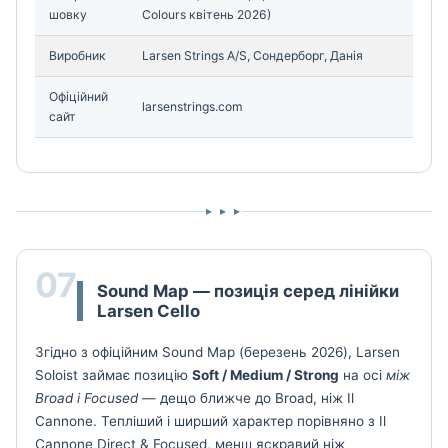
шовку
Colours квітень 2026)
Виробник
Larsen Strings A/S, Сондерборг, Данія
Офіційний
larsenstrings.com
сайт
▸ ▸ ▸
07
Sound Map — позиція серед лінійки
Larsen Cello
Згідно з офіційним Sound Map (березень 2026), Larsen
Soloist займає позицію
Soft / Medium / Strong
на осі
між
Broad і Focused
— дещо ближче до Broad, ніж Il
Cannone. Тепліший і ширший характер порівняно з Il
Cannone Direct & Focused, менш яскравий ніж