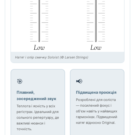
Натяг і опір смичку Soloist (© Larsen Strings)
🎯
📢
Плавний,
Підвищена проєкція
зосереджений звук
Розроблені для соліста
— посилений фокус і
Теплота і ясність у всіх
об'єм навіть у найвищих
регістрах. Ідеальний для
гармоніках. Підвищений
сольного репертуару, де
натяг відносно Original.
важливі нюанси і
точність.