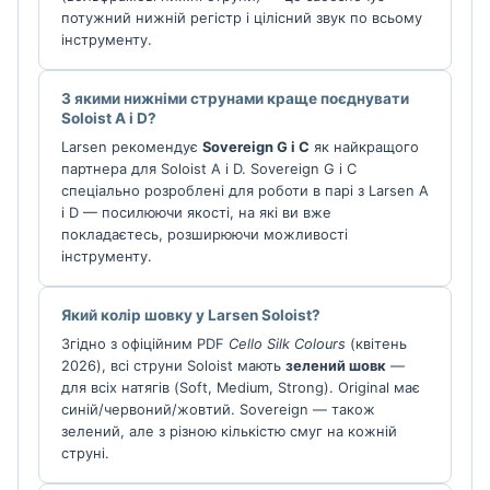
потужний нижній регістр і цілісний звук по всьому
інструменту.
З якими нижніми струнами краще поєднувати
Soloist A і D?
Larsen рекомендує
Sovereign G і C
як найкращого
партнера для Soloist A і D. Sovereign G і C
спеціально розроблені для роботи в парі з Larsen A
і D — посилюючи якості, на які ви вже
покладаєтесь, розширюючи можливості
інструменту.
Який колір шовку у Larsen Soloist?
Згідно з офіційним PDF
Cello Silk Colours
(квітень
2026), всі струни Soloist мають
зелений шовк
—
для всіх натягів (Soft, Medium, Strong). Original має
синій/червоний/жовтий. Sovereign — також
зелений, але з різною кількістю смуг на кожній
струні.