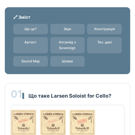
🔗 Зміст
Що це?
Звук
Конструкція
Артист
Апгрейд з
Тех. дані
Sovereign
Sound Map
Шовки
01
Що таке Larsen Soloist for Cello?