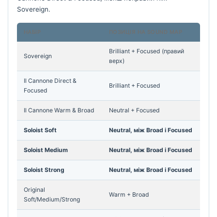
Sovereign.
НАБІР
ПОЗИЦІЯ НА SOUND MAP
Brilliant + Focused (правий
Sovereign
верх)
Il Cannone Direct &
Brilliant + Focused
Focused
Il Cannone Warm & Broad
Neutral + Focused
Soloist Soft
Neutral, між Broad і Focused
Soloist Medium
Neutral, між Broad і Focused
Soloist Strong
Neutral, між Broad і Focused
Original
Warm + Broad
Soft/Medium/Strong