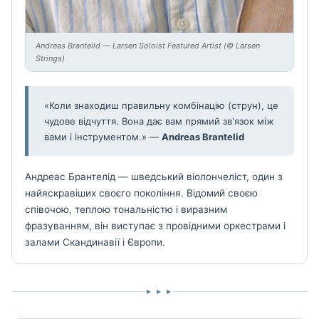
Andreas Brantelid — Larsen Soloist Featured Artist (© Larsen
Strings)
«Коли знаходиш правильну комбінацію (струн), це
чудове відчуття. Вона дає вам прямий зв'язок між
вами і інструментом.» —
Andreas Brantelid
Андреас Брантелід — шведський віолончеліст, один з
найяскравіших своєго покоління. Відомий своєю
співочою, теплою тональністю і виразним
фразуванням, він виступає з провідними оркестрами і
залами Скандинавії і Європи.
▸ ▸ ▸