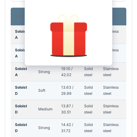
КГ /
СТРУНА
НАТЯГ
КОР
ОБМОТКА
ФУНТИ
Soloist
17.70 /
Solid
Stainless
Soft
A
38.94
steel
steel
Soloist
18.25 /
Solid
Stainless
Medium
A
40.15
steel
steel
Soloist
19.10 /
Solid
Stainless
Strong
A
42.02
steel
steel
Soloist
13.63 /
Solid
Stainless
Soft
D
29.99
steel
steel
Soloist
13.87 /
Solid
Stainless
Medium
D
30.51
steel
steel
Soloist
14.42 /
Solid
Stainless
Strong
D
31.72
steel
steel