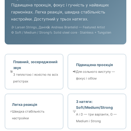
Підвищена проєкція, фокус і гучність у найвищих
гармоніках. Легка реакція, швидка стабільність
настройки. Доступний у трьох натягах.
🎻 Larsen Strings, Данія
🎤 Andreas Brantelid — Featured Artist
⚙️ Soft / Medium / Strong
🔩 Solid steel core · Stainless + Tungsten
Плавний, зосереджений
Підвищена проєкція
звук
🎯
📢
Для сольного виступу —
З теплотою і ясністю по всіх
фокус і об'єм
регістрах
3 натяги:
Легка реакція
Soft/Medium/Strong
⚡
Швидка стабільність
💡
A і D — три варіанти, G —
настройки
Medium і Strong