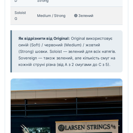
D
Strong
Soloist
Medium / Strong
🟢 Зелений
G
Як відрізнити від Original:
Original використовує
синій (Soft) / червоний (Medium) / жовтий
(Strong) шовки. Soloist — зелений для всіх натягів.
Sovereign — також зелений, але кількість смуг на
кожній струні різна (від A з 2 смугами до C з 5).