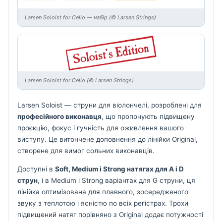
Larsen Soloist for Cello — набір (© Larsen Strings)
Larsen Soloist for Cello (© Larsen Strings)
Larsen Soloist — струни для віолончелі, розроблені для
професійного виконавця
, що пропонують підвищену
проєкцію, фокус і гучність для оживлення вашого
виступу. Це витончене доповнення до лінійки Original,
створене для вимог сольних виконавців.
Доступні в
Soft, Medium і Strong натягах для A і D
струн
, і в Medium і Strong варіантах для G струни, ця
лінійка оптимізована для плавного, зосередженого
звуку з теплотою і ясністю по всіх регістрах. Трохи
підвищений натяг порівняно з Original додає потужності