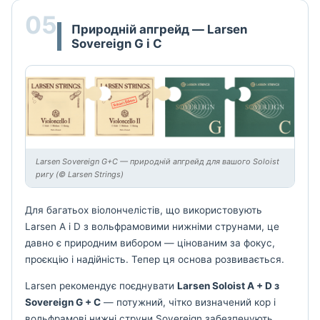
05
Природній апгрейд — Larsen
Sovereign G і C
Larsen Sovereign G+C — природній апгрейд для вашого Soloist
ригу (© Larsen Strings)
Для багатьох віолончелістів, що використовують
Larsen A і D з вольфрамовими нижніми струнами, це
давно є природним вибором — цінованим за фокус,
проєкцію і надійність. Тепер ця основа розвивається.
Larsen рекомендує поєднувати
Larsen Soloist A + D з
Sovereign G + C
— потужний, чітко визначений кор і
вольфрамові нижні струни Sovereign забезпечують