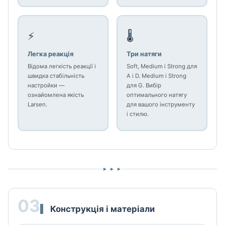
⚡
🌡️
Легка реакція
Три натяги
Відома легкість реакції і
Soft, Medium і Strong для
швидка стабільність
A і D. Medium і Strong
настройки —
для G. Вибір
ознайомлена якість
оптимального натягу
Larsen.
для вашого інструменту
і стилю.
▸ ▸ ▸
03
Конструкція і матеріали