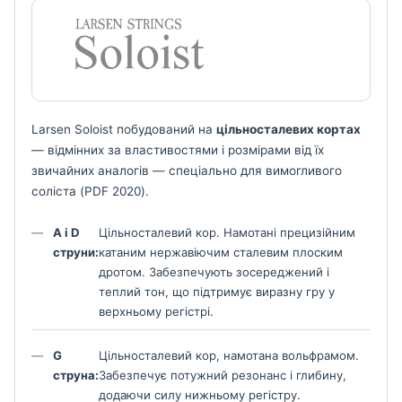
Larsen Soloist побудований на
цільносталевих кортах
— відмінних за властивостями і розмірами від їх
звичайних аналогів — спеціально для вимогливого
соліста (PDF 2020).
A і D
Цільносталевий кор. Намотані прецизійним
струни:
катаним нержавіючим сталевим плоским
дротом. Забезпечують зосереджений і
теплий тон, що підтримує виразну гру у
верхньому регістрі.
G
Цільносталевий кор, намотана вольфрамом.
струна:
Забезпечує потужний резонанс і глибину,
додаючи силу нижньому регістру.