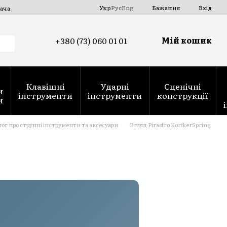
Укр
Рус
Eng
Бажання
Вхід
ача
Мій кошик
+380 (73) 060 01 01
Клавішні
Ударні
Сценічні
и
інструменти
інструменти
конструкції
и
лог про струнні інструменти та аксесуари
Огляд Pirastro KorfkerSpring