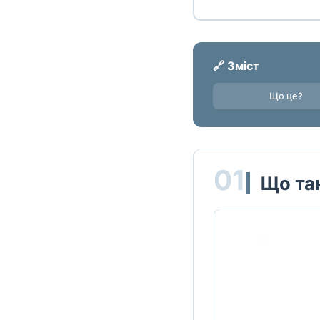
🔗 Зміст
Що це?
01
Що так