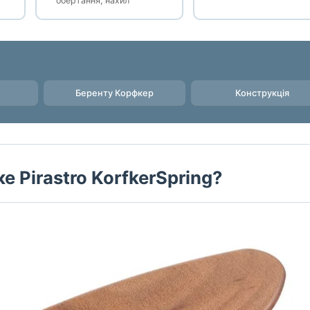
обертання, нахил
Беренту Корфкер
Конструкція
е Pirastro KorfkerSpring?