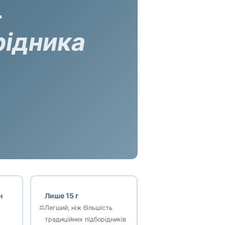
—
рідника
н
Лише 15 г
⚖️
Легший, ніж більшість
традиційних підборідників