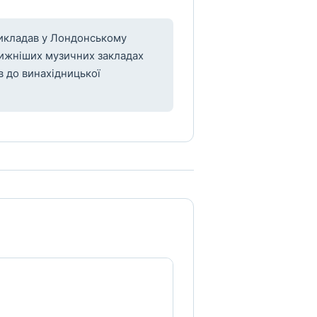
викладав у Лондонському
тижніших музичних закладах
в до винахідницької