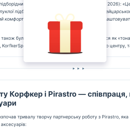
підборідник. Strings Magazine (березень/квітень 2026):
«Це
пуклої підборідної пластини з загартованого швейцарсько
й комфорт і свободу руху; вони дозволяють налаштовувати
 також була в пріоритеті — матеріали описуються як «тон
 KorfkerSpring важить 15 г і може кріпитися як по центру, та
▸ ▸ ▸
ту Корфкер і Pirastro — співпраця,
уари
зпочав тривалу творчу партнерську роботу з Pirastro, яка
 аксесуарів: