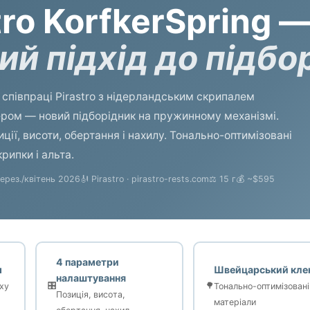
tro KorfkerSpring 
ий підхід до підбо
ї співпраці Pirastro з нідерландським скрипалем
ром — новий підборідник на пружинному механізмі.
ції, висоти, обертання і нахилу. Тонально-оптимізовані
рипки і альта.
берез./квітень 2026
🎻 Pirastro · pirastro-rests.com
⚖️ 15 г
💰 ~$595
4 параметри
м
Швейцарський кле
налаштування
🎛️
🌳
ху
Тонально-оптимізовані
Позиція, висота,
матеріали