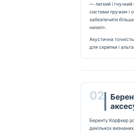
— легкий і гнучкий 
системи пружин і о
забезпечити більши
нахил»
.
Акустична точність
для скрипки і альта,
02
Берен
аксес
Беренту Корфкер ро
декількох визнаних