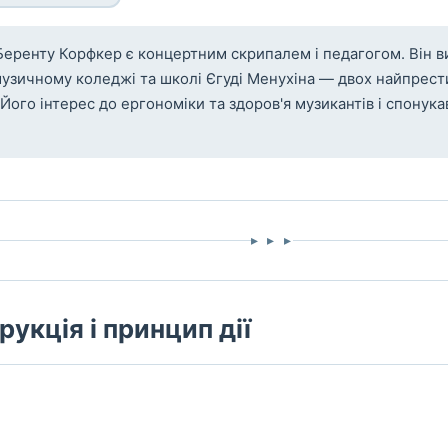
еренту Корфкер є концертним скрипалем і педагогом. Він 
узичному коледжі та школі Єгуді Менухіна — двох найпрес
Його інтерес до ергономіки та здоров'я музикантів і спонука
▸ ▸ ▸
рукція і принцип дії