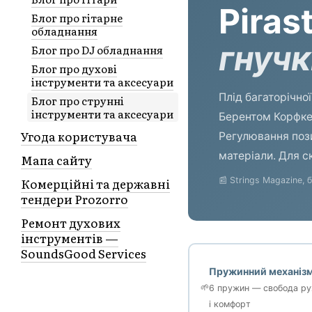
Piras
Блог про гітарне
обладнання
гнучк
Блог про DJ обладнання
Блог про духові
інструменти та аксесуари
Плід багаторічно
Блог про струнні
інструменти та аксесуари
Берентом Корфке
Угода користувача
Регулювання пози
матеріали. Для ск
Мапа сайту
📰 Strings Magazine, 
Комерційні та державні
тендери Prozorro
Ремонт духових
інструментів —
SoundsGood Services
Пружинний механіз
🌱
6 пружин — свобода ру
і комфорт