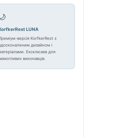
🌙
KorfkerRest LUNA
Преміум-версія KorfkerRest з
вдосконаленим дизайном і
матеріалами. Ексклюзив для
вимогливих виконавців.