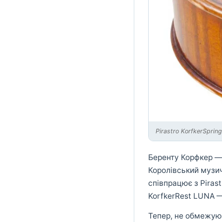
Pirastro KorfkerSprin
Беренту Корфкер —
Королівський музич
співпрацює з Piras
KorfkerRest LUNA — 
Тепер, не обмежуюч