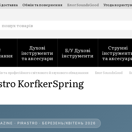
і доставка
Обмін та повернення
Блог SoundsGood
Угода користув
струментів — SoundsGood Services
Духові
Струнні
J
Б/У Духові
інструменти
інструмент
нання
інструменти
та аксесуари
та аксесуар
 та професійного світлового й звукового обладнання
Блог SoundsGood
Б
stro KorfkerSpring
AZINE · PIRASTRO · БЕРЕЗЕНЬ/КВІТЕНЬ 2026