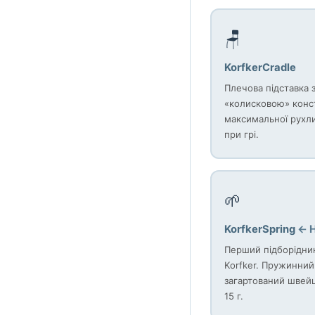
🪑
KorfkerCradle
Плечова підставка 
«колисковою» конс
максимальної рухл
при грі.
🌱
KorfkerSpring
← 
Перший підборідник
Korfker. Пружинний
загартований швей
15 г.