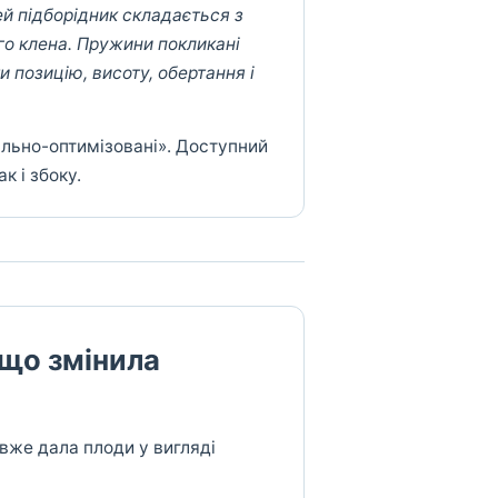
й підборідник складається з
го клена. Пружини покликані
 позицію, висоту, обертання і
ально-оптимізовані». Доступний
к і збоку.
 що змінила
 вже дала плоди у вигляді