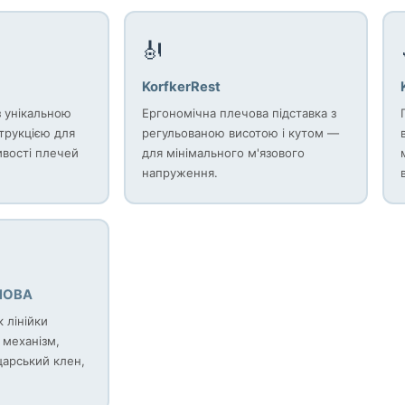
🎻
KorfkerRest
з унікальною
Ергономічна плечова підставка з
трукцією для
регульованою висотою і кутом —
ивості плечей
для мінімального м'язового
напруження.
НОВА
 лінійки
 механізм,
царський клен,