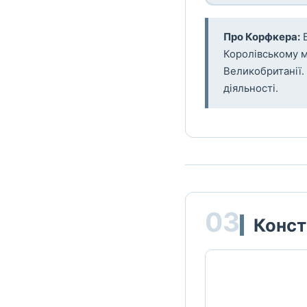
Про Корфкера:
Б
Королівському м
Великобританії. 
діяльності.
03
Конст