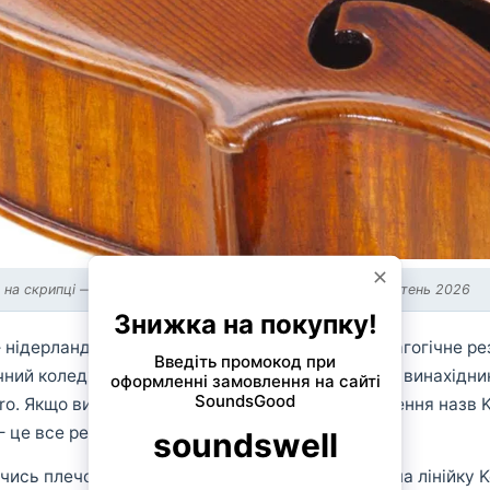
g на скрипці — фото © Pirastro / Strings Magazine, берез./квітень 2026
 нідерландський концертний скрипаль, чиє педагогічне 
ний коледж і школу Єгуді Менухіна. Він також є винахідни
tro. Якщо ви колись замислювались про походження назв Kor
це все результати тієї самої співпраці.
ись плечовими підставками, Pirastro розширила лінійку 