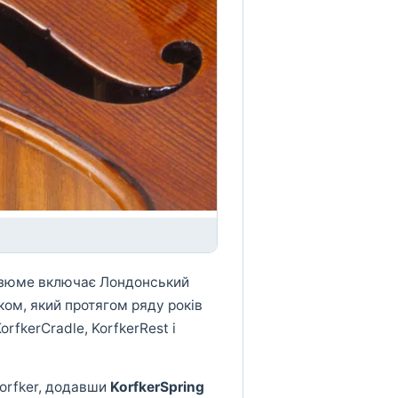
резюме включає Лондонський
ком, який протягом ряду років
fkerCradle, KorfkerRest і
Korfker, додавши
KorfkerSpring